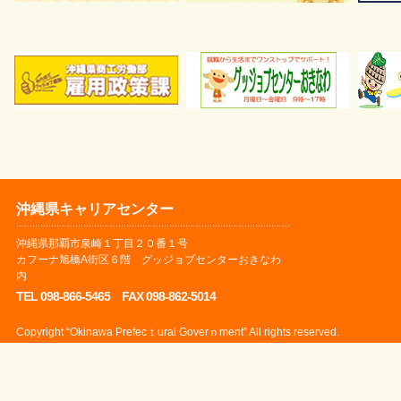
沖縄県キャリアセンター
沖縄県那覇市泉崎１丁目２０番１号 カフーナ旭橋A
おきなわ内
センター長 金城 明子
（管理運営受託事業者）
沖縄県キャリアセンター
株式会社りゅうせきフロントライン
沖縄県那覇市泉崎１丁目２０番１号
代表取締役社長 安慶名 健
カフーナ旭橋A街区６階 グッジョブセンターおきなわ
内
個人情報管理責任者 廣瀬 哲郎
TEL 098-866-5465 FAX 098-862-5014
Copyright “Okinawa Prefecｔural Goverｎment” All rights reserved.