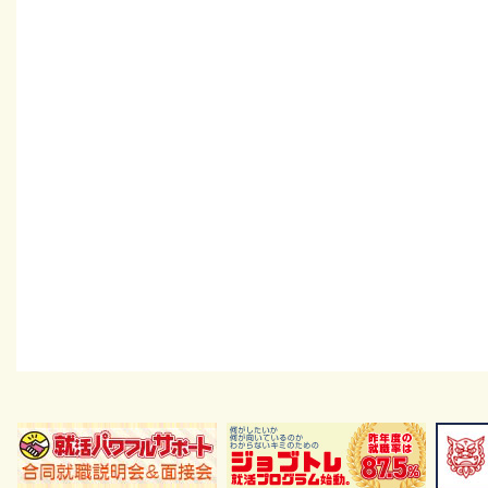
い。その際は、ご本人である事を確認させて頂いた
す。
5. 苦情及び相談、開示等のお問い合
株式会社りゅうせきフロントライン
〒901-2122 沖縄県浦添市勢理客4-20-1
個人情報苦情・相談問合窓口
TEL:098-874-6000
E-mail:privacy-rfl@ml.ryuseki.co.jp
6. 個人情報の任意性等について
お客様がご自身の個人情報を当センターへ提供され
ターが依頼した個人情報を提供頂けない場合は、当
ご案内できない事がありますので、予めご了承くだ