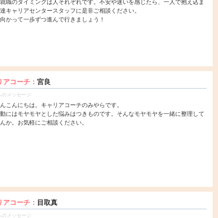
就職のタイミングは人それぞれです。不安や迷いを感じたら、一人で抱え込ま
達キャリアセンタースタッフに是非ご相談ください。
向かって一歩ずつ進んで行きましょう！
リアコーチ：
宮良
へのメッセージ
んこんにちは。キャリアコーチのみやらです。
動にはモヤモヤとした悩みはつきものです。そんなモヤモヤを一緒に整理して
んか。お気軽にご相談ください。
リアコーチ：
目取真
へのメッセージ