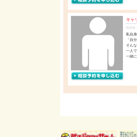
キャ
利用者
私自身
「自分
そんな
一人で
一緒に