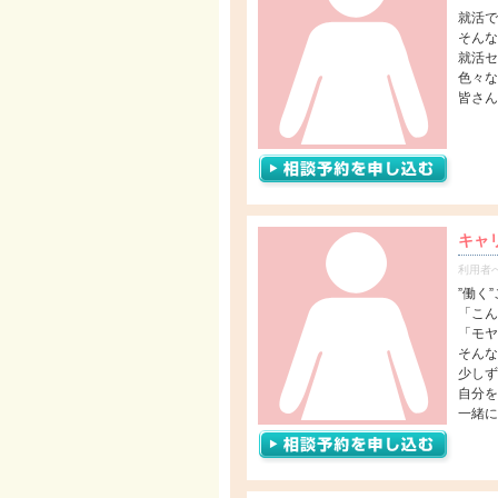
就活で
そんな
就活セ
色々な
皆さん
キャ
利用者
”働く
「こん
「モヤ
そんな
少しず
自分を
一緒に