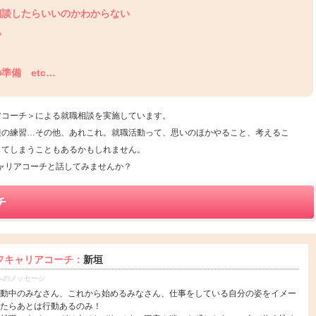
相談したらいいのかわからない
い
準備 etc…
アコーチ＞による就職相談を実施しています。
接の練習…その他、あれこれ。就職活動って、思いのほかやること、考えるこ
ってしまうこともあるかもしれません。
ャリアコーチと話してみませんか？
チ
フキャリアコーチ：
新垣
へのメッセージ
動中のみなさん、これから始めるみなさん、仕事をしている自分の姿をイメー
たらあとは行動あるのみ！