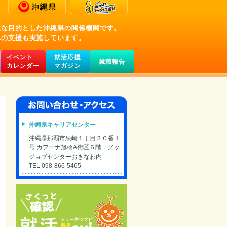
主な目的とした沖縄県の関係機関です。
への支援も実施しています。
イベント
就活応援
就職報告
カレンダー
マガジン
沖縄県キャリアセンター
沖縄県那覇市泉崎１丁目２０番１
号 カフーナ旭橋A街区６階 グッ
ジョブセンターおきなわ内
TEL 098-866-5465