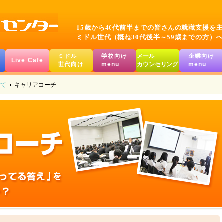
15歳から40代前半までの皆さんの就職支援を
ミドル世代（概ね30代後半～59歳までの方）
ミドル
学校向け
メール
企業向け
Live Cafe
世代向け
menu
カウンセリング
menu
いて
キャリアコーチ