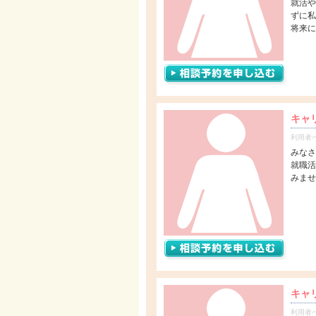
就活や
ずに私
将来に
キャ
利用者
みなさ
就職活
みませ
キャ
利用者