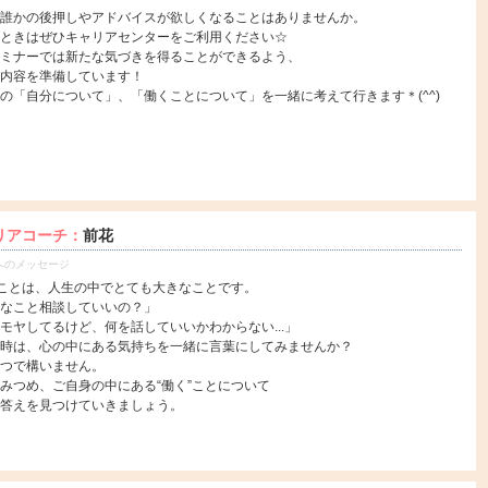
誰かの後押しやアドバイスが欲しくなることはありませんか。
ときはぜひキャリアセンターをご利用ください☆
ミナーでは新たな気づきを得ることができるよう、
内容を準備しています！
の「自分について」、「働くことについて」を一緒に考えて行きます＊(^^)
リアコーチ：
前花
へのメッセージ
”ことは、人生の中でとても大きなことです。
なこと相談していいの？」
モヤしてるけど、何を話していいかわからない...」
時は、心の中にある気持ちを一緒に言葉にしてみませんか？
つで構いません。
みつめ、ご自身の中にある“働く”ことについて
答えを見つけていきましょう。