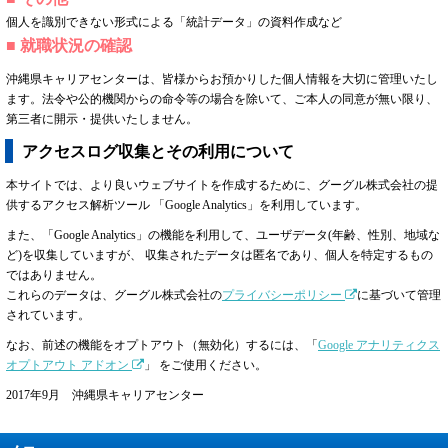
個人を識別できない形式による「統計データ」の資料作成など
■ 就職状況の確認
沖縄県キャリアセンターは、皆様からお預かりした個人情報を大切に管理いたし
ます。法令や公的機関からの命令等の場合を除いて、ご本人の同意が無い限り、
第三者に開示・提供いたしません。
アクセスログ収集とその利用について
本サイトでは、より良いウェブサイトを作成するために、グーグル株式会社の提
供するアクセス解析ツール 「Google Analytics」を利用しています。
また、「Google Analytics」の機能を利用して、ユーザデータ(年齢、性別、地域な
ど)を収集していますが、 収集されたデータは匿名であり、個人を特定するもの
ではありません。
これらのデータは、グーグル株式会社の
プライバシーポリシー
に基づいて管理
されています。
なお、前述の機能をオプトアウト（無効化）するには、「
Google アナリティクス
オプトアウト アドオン
」 をご使用ください。
2017年9月 沖縄県キャリアセンター