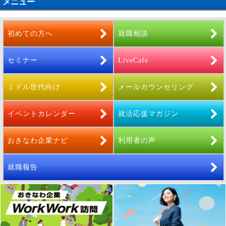
メニュー
初めての方へ
就職相談
セミナー
LiveCafe
ミドル世代向け
メールカウンセリング
イベントカレンダー
就活応援マガジン
おきなわ企業ナビ
利用者の声
就職報告