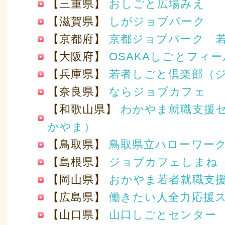
【三重県】
おしごと広場みえ
【滋賀県】
しがジョブパーク
【京都府】
京都ジョブパーク 
【大阪府】
OSAKAしごとフィ
【兵庫県】
若者しごと倶楽部（
【奈良県】
ならジョブカフェ
【和歌山県】
わかやま就職支援
かやま）
【鳥取県】
鳥取県立ハローワー
【島根県】
ジョブカフェしまね
【岡山県】
おかやま若者就職支
【広島県】
働きたい人全力応援
【山口県】
山口しごとセンター