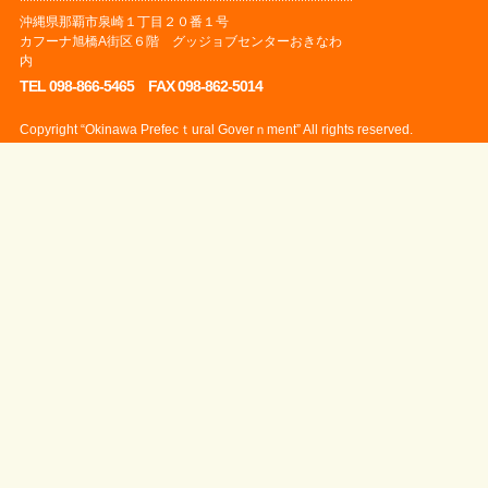
沖縄県那覇市泉崎１丁目２０番１号
カフーナ旭橋A街区６階 グッジョブセンターおきなわ
内
TEL 098-866-5465 FAX 098-862-5014
Copyright “Okinawa Prefecｔural Goverｎment” All rights reserved.