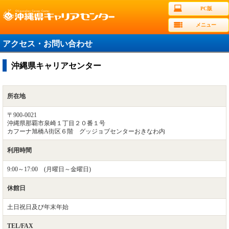
PC版
メニュー
アクセス・お問い合わせ
沖縄県キャリアセンター
所在地
〒900-0021
沖縄県那覇市泉崎１丁目２０番１号
カフーナ旭橋A街区６階 グッジョブセンターおきなわ内
利用時間
9:00～17:00 (月曜日～金曜日)
休館日
土日祝日及び年末年始
TEL/FAX