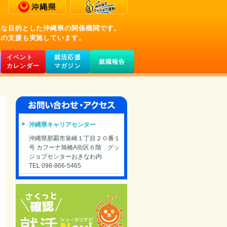
主な目的とした沖縄県の関係機関です。
への支援も実施しています。
イベント
就活応援
就職報告
カレンダー
マガジン
沖縄県キャリアセンター
沖縄県那覇市泉崎１丁目２０番１
号 カフーナ旭橋A街区６階 グッ
ジョブセンターおきなわ内
TEL 098-866-5465