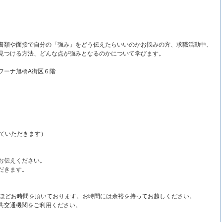
書類や面接で自分の「強み」をどう伝えたらいいのかお悩みの方、求職活動中、
見つける方法、どんな点が強みとなるのかについて学びます。
フーナ旭橋A街区６階
ていただきます）
お伝えください。
だきます。
分ほどお時間を頂いております。お時間には余裕を持ってお越しください。
共交通機関をご利用ください。