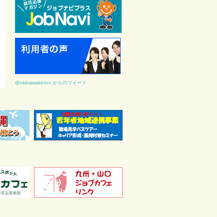
@okinawakencc からのツイート