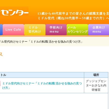
15歳から40代前半までの皆さんの就職支援を
ミドル世代（概ね30代後半～59歳までの方）
ミドル
学校向け
メール
企業向け
Live Cafe
世代向け
menu
カウンセリング
menu
ドル世代向けセミナー「ミドルの転職 活かせる強みの見つけ方」
イトル
場所
グッジョブセン
ミドル世代向けセミナー「ミドルの転職 活かせる強みの見つ
ターおきなわ内
け方」
研修室