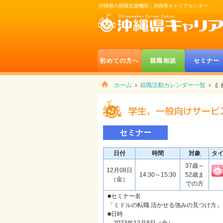
沖縄県の就職支援機関｜沖縄県キャリアセンター
初めての方へ
就職相談
セミナー
ホーム
就職活動カレンダー一覧
ミ
セミナー
日付
時間
対象
タ
37歳～
12月08日
14:30～15:30
52歳ま
（金）
での方
■セミナー名
「ミドルの転職 活かせる強みの見つけ方」
■日時