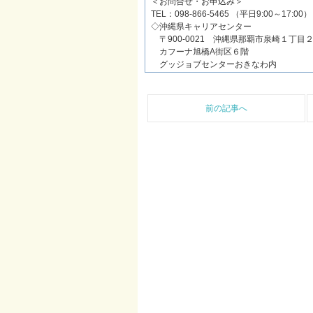
＜お問合せ・お申込み＞
TEL：098-866-5465 （平日9:00～17:00）
◇沖縄県キャリアセンター
〒900-0021 沖縄県那覇市泉崎１丁目
カフーナ旭橋A街区６階
グッジョブセンターおきなわ内
前の記事へ