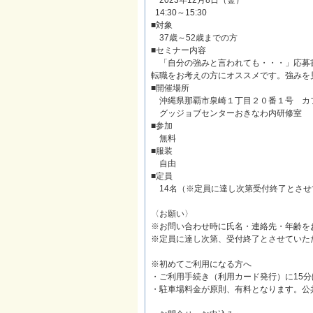
2023年12月8日（金）
14:30～15:30
■対象
37歳～52歳までの方
■セミナー内容
「自分の強みと言われても・・・」応募
転職をお考えの方にオススメです。強みを
■開催場所
沖縄県那覇市泉崎１丁目２０番１号 カ
グッジョブセンターおきなわ内研修室
■参加
無料
■服装
自由
■定員
14名（※定員に達し次第受付終了とさせ
〈お願い〉
※お問い合わせ時に氏名・連絡先・年齢を
※定員に達し次第、受付終了とさせていた
※初めてご利用になる方へ
・ご利用手続き（利用カード発行）に15
・駐車場料金が原則、有料となります。公