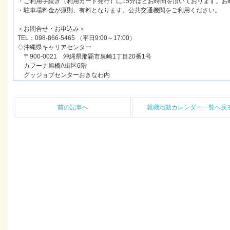
・ご利用手続き（利用カード発行）に15分ほどお時間を頂いております。お
・駐車場料金が原則、有料となります。公共交通機関をご利用ください。
＜お問合せ・お申込み＞
TEL：098-866-5465 （平日9:00～17:00）
◇沖縄県キャリアセンター
〒900-0021 沖縄県那覇市泉崎1丁目20番1号
カフーナ旭橋A街区6階
グッジョブセンターおきなわ内
前の記事へ
就職活動カレンダー一覧へ戻