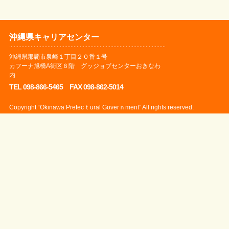
沖縄県キャリアセンター
沖縄県那覇市泉崎１丁目２０番１号
カフーナ旭橋A街区６階 グッジョブセンターおきなわ
内
TEL 098-866-5465 FAX 098-862-5014
Copyright “Okinawa Prefecｔural Goverｎment” All rights reserved.