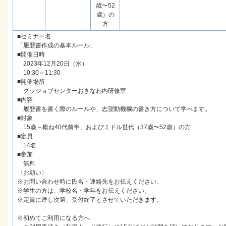
歳〜52
歳）の
方
■セミナー名
「履歴書作成の基本ルール」
■開催日時
2023年12月20日（水）
10:30～11:30
■開催場所
グッジョブセンターおきなわ内研修室
■内容
履歴書を書く際のルールや、志望動機欄の書き方について学べます。
■対象
15歳～概ね40代前半、およびミドル世代（37歳〜52歳）の方
■定員
14名
■参加
無料
〈お願い〉
※お問い合わせ時に氏名・連絡先をお伝えください。
※学生の方は、学校名・学年をお伝えください。
※定員に達し次第、受付終了とさせていただきます。
※初めてご利用になる方へ