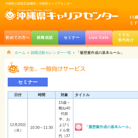
沖縄県の就職支援機関｜沖縄県キャリアセンター
15
ミド
ミドル
初めての方へ
就職相談
セミナー
Live Cafe
世代向け
ホーム
就職活動カレンダー一覧
「履歴書作成の基本ルール」
セミナー
日付
時間
対象
タイトル
15歳～
概ね40
代前
半、お
12月20日
よびミ
「履歴書作成の基本ルール」
10:30～11:30
（水）
ドル世
代（37