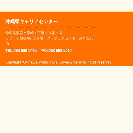
沖縄県キャリアセンター
沖縄県那覇市泉崎１丁目２０番１号
カフーナ旭橋A街区６階 グッジョブセンターおきなわ
内
TEL 098-866-5465 FAX 098-862-5014
Copyright “Okinawa Prefecｔural Goverｎment” All rights reserved.