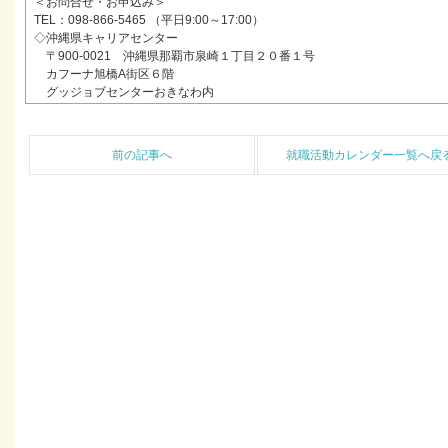
＜お問合せ・お申込み＞
TEL：098-866-5465 （平日9:00～17:00）
◇沖縄県キャリアセンター
〒900-0021 沖縄県那覇市泉崎１丁目２０番１号
カフーナ旭橋A街区６階
グッジョブセンターおきなわ内
前の記事へ
就職活動カレンダー一覧へ戻