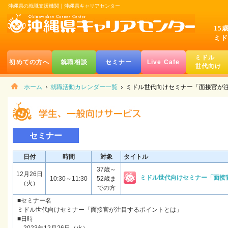
沖縄県の就職支援機関｜沖縄県キャリアセンター
15
ミド
ミドル
初めての方へ
就職相談
セミナー
Live Cafe
世代向け
ホーム
就職活動カレンダー一覧
ミドル世代向けセミナー「面接官が
セミナー
日付
時間
対象
タイトル
37歳～
12月26日
ミドル世代向けセミナー「面接
10:30～11:30
52歳ま
（火）
での方
■セミナー名
ミドル世代向けセミナー「面接官が注目するポイントとは」
■日時