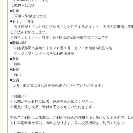
2023年12月26日（火）
10:30～11:30
■対象
37歳～52歳までの方
■セミナー内容
面接官がミドル世代に求めることや注目するポイント、面接の好事例／失敗
る方法をお伝えします。
※前半：セミナー、後半：個別相談の2部構成プログラムです
■開催場所
沖縄県那覇市泉崎１丁目２０番１号 カフーナ旭橋A街区６階
グッジョブセンターおきなわ内研修室
■参加
無料
■服装
自由
■定員
5名（※定員に達し次第受付終了とさせていただきます）
〈お願い〉
※お問い合わせ時に氏名・連絡先をお伝えください。
※定員に達し次第、受付終了とさせていただきます。
初めてご利用になる際は、ご利用手続きの時間を頂く事になりますので、15
※駐車場料金が原則、有料となります。公共交通機関をご利用ください。