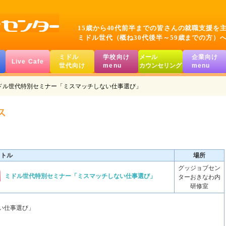
15歳から40代前半までの皆さんの就職支援を
ミドル世代（概ね30代後半～59歳までの方）
ミドル
学校向け
メール
企業向け
Live Cafe
世代向け
menu
カウンセリング
menu
ドル世代特別セミナー「ミスマッチしない仕事選び」
イトル
場所
グッジョブセン
ミドル世代特別セミナー「ミスマッチしない仕事選び」
ターおきなわ内
研修室
い仕事選び」