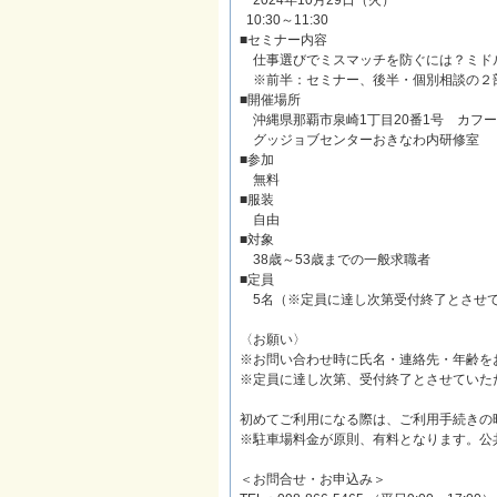
2024年10月29日（火）
10:30～11:30
■セミナー内容
仕事選びでミスマッチを防ぐには？ミド
※前半：セミナー、後半・個別相談の２
■開催場所
沖縄県那覇市泉崎1丁目20番1号 カフー
グッジョブセンターおきなわ内研修室
■参加
無料
■服装
自由
■対象
38歳～53歳までの一般求職者
■定員
5名（※定員に達し次第受付終了とさせ
〈お願い〉
※お問い合わせ時に氏名・連絡先・年齢を
※定員に達し次第、受付終了とさせていた
初めてご利用になる際は、ご利用手続きの
※駐車場料金が原則、有料となります。公
＜お問合せ・お申込み＞