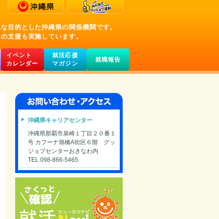
主な目的とした沖縄県の関係機関です。
への支援も実施しています。
イベント
就活応援
就職報告
カレンダー
マガジン
沖縄県キャリアセンター
沖縄県那覇市泉崎１丁目２０番１
号 カフーナ旭橋A街区６階 グッ
ジョブセンターおきなわ内
TEL 098-866-5465