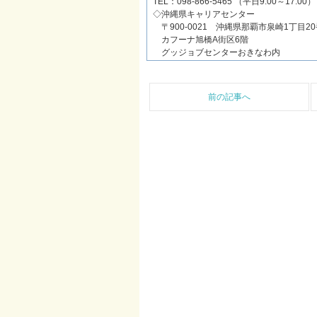
TEL：098-866-5465 （平日9:00～17:00）
◇沖縄県キャリアセンター
〒900-0021 沖縄県那覇市泉崎1丁目20
カフーナ旭橋A街区6階
グッジョブセンターおきなわ内
前の記事へ