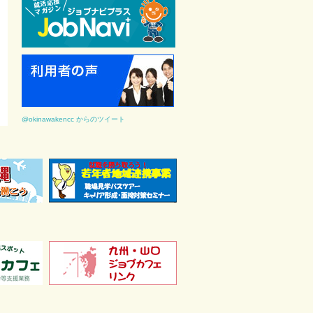
@okinawakencc からのツイート