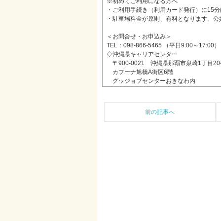
※初めてご利用になる方へ
・ご利用手続き（利用カード発行）に15
・駐車場料金が原則、有料となります。公
＜お問合せ・お申込み＞
TEL：098-866-5465 （平日9:00～17:00）
◇沖縄県キャリアセンター
〒900-0021 沖縄県那覇市泉崎1丁目20
カフーナ旭橋A街区6階
グッジョブセンターおきなわ内
前の記事へ