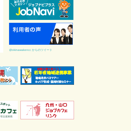
@okinawakencc からのツイート