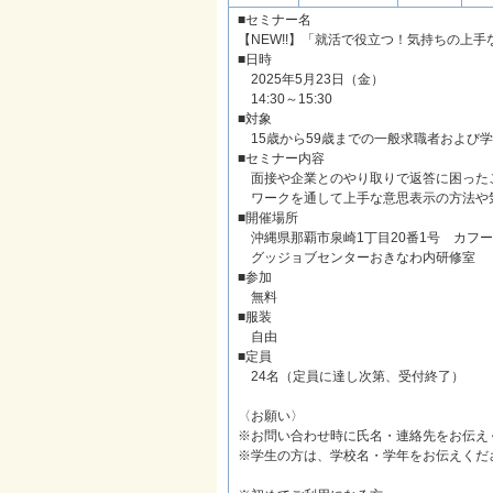
■セミナー名
【NEW!!】「就活で役立つ！気持ちの上手
■日時
2025年5月23日（金）
14:30～15:30
■対象
15歳から59歳までの一般求職者および
■セミナー内容
面接や企業とのやり取りで返答に困った
ワークを通して上手な意思表示の方法や
■開催場所
沖縄県那覇市泉崎1丁目20番1号 カフー
グッジョブセンターおきなわ内研修室
■参加
無料
■服装
自由
■定員
24名（定員に達し次第、受付終了）
〈お願い〉
※お問い合わせ時に氏名・連絡先をお伝え
※学生の方は、学校名・学年をお伝えくだ