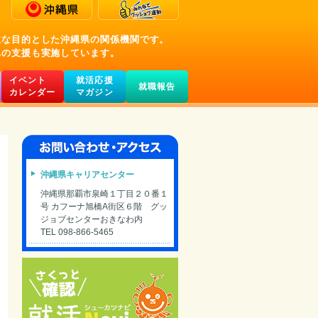
主な目的とした沖縄県の関係機関です。
への支援も実施しています。
イベント
就活応援
就職報告
カレンダー
マガジン
沖縄県キャリアセンター
沖縄県那覇市泉崎１丁目２０番１
号 カフーナ旭橋A街区６階 グッ
ジョブセンターおきなわ内
TEL 098-866-5465