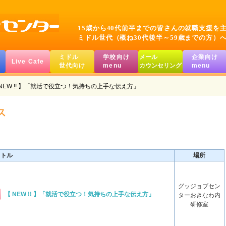
15歳から40代前半までの皆さんの就職支援を
ミドル世代（概ね30代後半～59歳までの方）
ミドル
学校向け
メール
企業向け
Live Cafe
世代向け
menu
カウンセリング
menu
 NEW !! 】「就活で役立つ！気持ちの上手な伝え方」
イトル
場所
グッジョブセン
【 NEW !! 】「就活で役立つ！気持ちの上手な伝え方」
ターおきなわ内
研修室