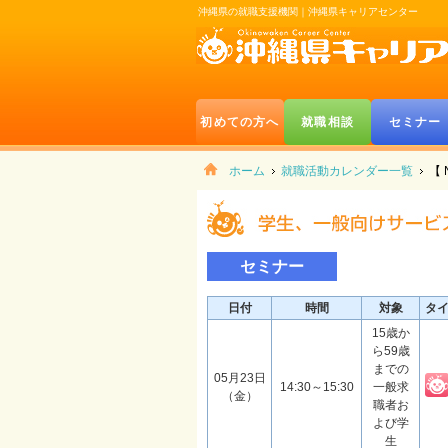
沖縄県の就職支援機関｜沖縄県キャリアセンター
初めての方へ
就職相談
セミナー
ホーム
就職活動カレンダー一覧
【
セミナー
日付
時間
対象
タ
15歳か
ら59歳
までの
05月23日
14:30～15:30
一般求
（金）
職者お
よび学
生