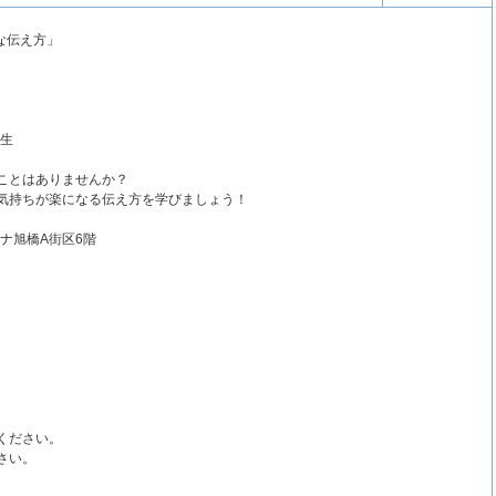
な伝え方」
学生
ことはありませんか？
気持ちが楽になる伝え方を学びましょう！
ナ旭橋A街区6階
ください。
さい。