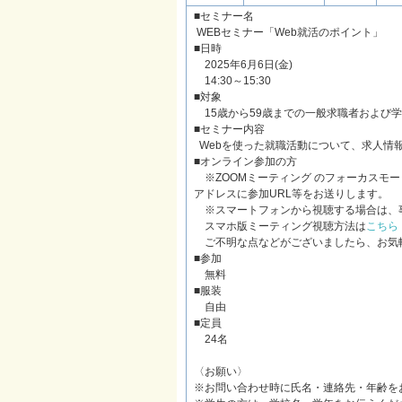
■セミナー名
WEBセミナー「Web就活のポイント」
■日時
2025年6月6日(金)
14:30～15:30
■対象
15歳から59歳までの一般求職者および
■セミナー内容
Webを使った就職活動について、求人情
■オンライン参加の方
※ZOOMミーティング のフォーカスモ
アドレスに参加URL等をお送りします。
※スマートフォンから視聴する場合は、事
スマホ版ミーティング視聴方法は
こちら
ご不明な点などがございましたら、お気
■参加
無料
■服装
自由
■定員
24名
〈お願い〉
※お問い合わせ時に氏名・連絡先・年齢を