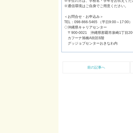
※学生の方は、学校名・学年をお伝えくだ
※通信環境はご自身でご用意ください。
＜お問合せ・お申込み＞
TEL：098-866-5465 （平日9:00～17:00）
◇沖縄県キャリアセンター
〒900-0021 沖縄県那覇市泉崎1丁目20
カフーナ旭橋A街区6階
グッジョブセンターおきなわ内
前の記事へ