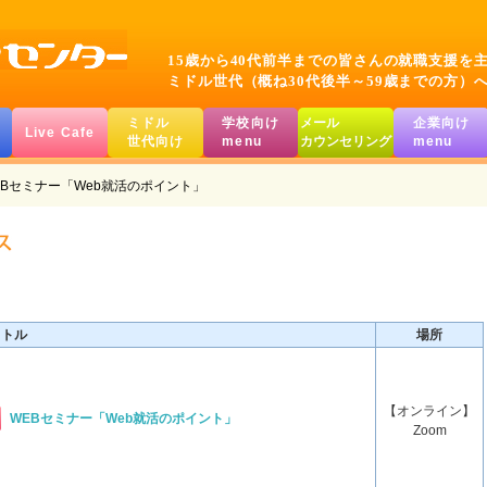
15歳から40代前半までの皆さんの就職支援を
ミドル世代（概ね30代後半～59歳までの方）
ミドル
学校向け
メール
企業向け
Live Cafe
世代向け
menu
カウンセリング
menu
EBセミナー「Web就活のポイント」
イトル
場所
【オンライン】
WEBセミナー「Web就活のポイント」
Zoom