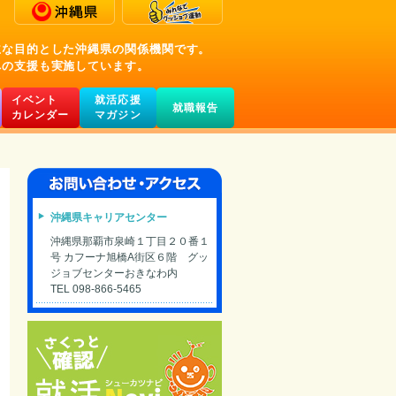
主な目的とした沖縄県の関係機関です。
への支援も実施しています。
イベント
就活応援
就職報告
カレンダー
マガジン
沖縄県キャリアセンター
沖縄県那覇市泉崎１丁目２０番１
号 カフーナ旭橋A街区６階 グッ
ジョブセンターおきなわ内
TEL 098-866-5465