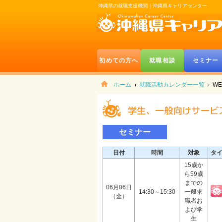
沖縄県の就職支援機関｜沖縄県キャリアセンター
初めての方へ
就職相談
セミナー
ホーム
就職活動カレンダー一覧
W
セミナー
日付
時間
対象
タ
15歳か
ら59歳
までの
06月06日
14:30～15:30
一般求
（金）
職者お
よび学
生