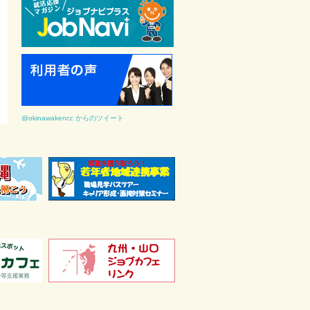
@okinawakencc からのツイート