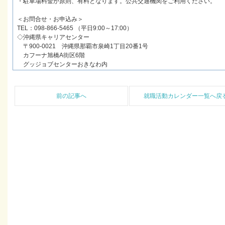
・駐車場料金が原則、有料となります。公共交通機関をご利用ください。
＜お問合せ・お申込み＞
TEL：098-866-5465 （平日9:00～17:00）
◇沖縄県キャリアセンター
〒900-0021 沖縄県那覇市泉崎1丁目20番1号
カフーナ旭橋A街区6階
グッジョブセンターおきなわ内
前の記事へ
就職活動カレンダー一覧へ戻