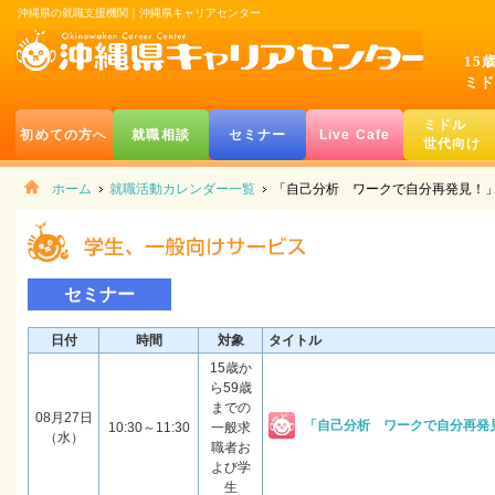
沖縄県の就職支援機関｜沖縄県キャリアセンター
15
ミド
ミドル
初めての方へ
就職相談
セミナー
Live Cafe
世代向け
ホーム
就職活動カレンダー一覧
「自己分析 ワークで自分再発見！
セミナー
日付
時間
対象
タイトル
15歳か
ら59歳
までの
08月27日
「自己分析 ワークで自分再発
10:30～11:30
一般求
（水）
職者お
よび学
生