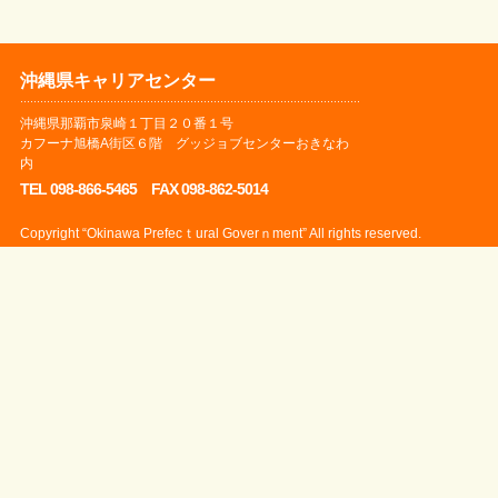
沖縄県キャリアセンター
沖縄県那覇市泉崎１丁目２０番１号
カフーナ旭橋A街区６階 グッジョブセンターおきなわ
内
TEL 098-866-5465 FAX 098-862-5014
Copyright “Okinawa Prefecｔural Goverｎment” All rights reserved.