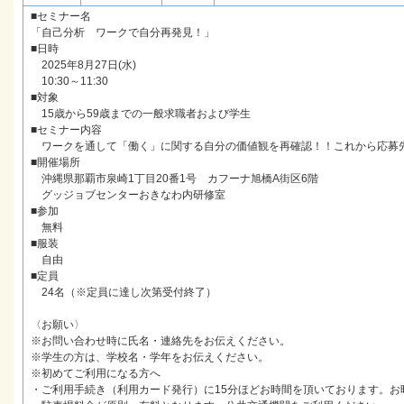
■セミナー名
「自己分析 ワークで自分再発見！」
■日時
2025年8月27日(水)
10:30～11:30
■対象
15歳から59歳までの一般求職者および学生
■セミナー内容
ワークを通して「働く」に関する自分の価値観を再確認！！これから応募
■開催場所
沖縄県那覇市泉崎1丁目20番1号 カフーナ旭橋A街区6階
グッジョブセンターおきなわ内研修室
■参加
無料
■服装
自由
■定員
24名（※定員に達し次第受付終了）
〈お願い〉
※お問い合わせ時に氏名・連絡先をお伝えください。
※学生の方は、学校名・学年をお伝えください。
※初めてご利用になる方へ
・ご利用手続き（利用カード発行）に15分ほどお時間を頂いております。お