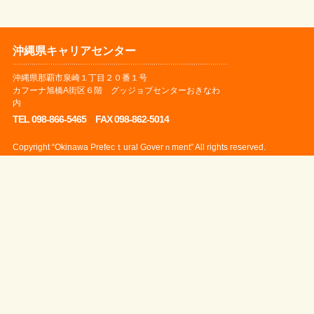
沖縄県キャリアセンター
沖縄県那覇市泉崎１丁目２０番１号
カフーナ旭橋A街区６階 グッジョブセンターおきなわ
内
TEL 098-866-5465 FAX 098-862-5014
Copyright “Okinawa Prefecｔural Goverｎment” All rights reserved.