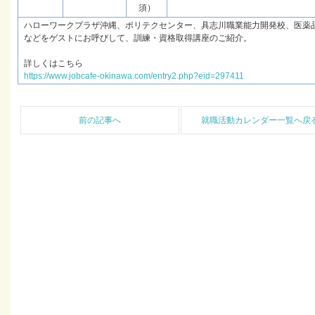
須）
ハローワークプラザ沖縄、ポリテクセンター、具志川職業能力開発校、医薬
などをゲストにお呼びして、訓練・資格取得講座のご紹介。
詳しくはこちら
https://www.jobcafe-okinawa.com/entry2.php?eid=297411
前の記事へ
就職活動カレンダー一覧へ戻