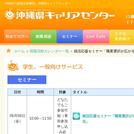
沖縄県の就職支援機関｜沖縄県キャリアセンター
15
ミド
ミドル
初めての方へ
就職相談
セミナー
Live Cafe
世代向け
ホーム
就職活動カレンダー一覧
就活応援セミナー「職業選択が広が
セミナー
日付
時間
対象
タイトル
どなた
でもご
参加可
08月08日
能（事
就活応援セミナー「職業選択が
10:00～11:50
（金）
前参加
法」
申し込
み必