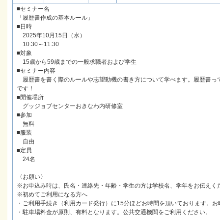
■セミナー名
「履歴書作成の基本ルール」
■日時
2025年10月15日（水）
10:30～11:30
■対象
15歳から59歳までの一般求職者および学生
■セミナー内容
履歴書を書く際のルールや志望動機の書き方について学べます。履歴書っ
です！
■開催場所
グッジョブセンターおきなわ内研修室
■参加
無料
■服装
自由
■定員
24名
〈お願い〉
※お申込み時は、氏名・連絡先・年齢・学生の方は学校名、学年をお伝えく
※初めてご利用になる方へ
・ご利用手続き（利用カード発行）に15分ほどお時間を頂いております。お
・駐車場料金が原則、有料となります。公共交通機関をご利用ください。