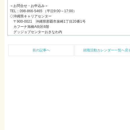
＜お問合せ・お申込み＞
TEL：098-866-5465 （平日9:00～17:00）
◇沖縄県キャリアセンター
〒900-0021 沖縄県那覇市泉崎1丁目20番1号
カフーナ旭橋A街区6階
グッジョブセンターおきなわ内
前の記事へ
就職活動カレンダー一覧へ戻