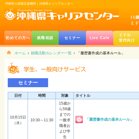
沖縄県の就職支援機関｜沖縄県キャリアセンター
15
ミド
ミドル
初めての方へ
就職相談
セミナー
Live Cafe
世代向け
ホーム
就職活動カレンダー一覧
「履歴書作成の基本ルール」
セミナー
日付
時間
対象
タイトル
15歳か
ら59歳
までの
10月15日
「履歴書作成の基本ルール」
10:30～11:30
一般求
（水）
職者お
よび学
生