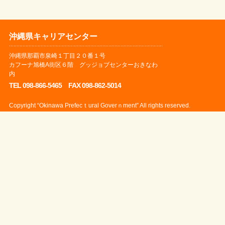
沖縄県キャリアセンター
沖縄県那覇市泉崎１丁目２０番１号
カフーナ旭橋A街区６階 グッジョブセンターおきなわ
内
TEL 098-866-5465 FAX 098-862-5014
Copyright “Okinawa Prefecｔural Goverｎment” All rights reserved.