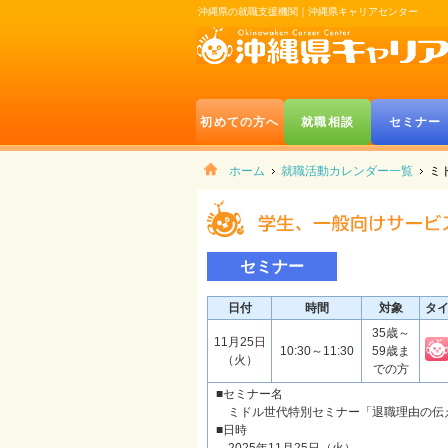
沖縄県の就職支援機関｜沖縄県キャリアセンター
初めての方へ
就職相談
セミナー
ホーム
就職活動カレンダー一覧
ミ
セミナー
日付
時間
対象
タ
35歳～
11月25日
10:30～11:30
59歳ま
（火）
での方
■セミナー名
ミドル世代特別セミナー「退職理由の伝
■日時