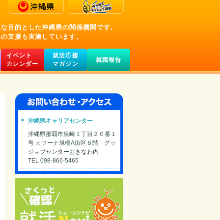
主な目的とした沖縄県の関係機関です。
への支援も実施しています。
イベント
就活応援
就職報告
カレンダー
マガジン
沖縄県キャリアセンター
沖縄県那覇市泉崎１丁目２０番１
号 カフーナ旭橋A街区６階 グッ
ジョブセンターおきなわ内
TEL 098-866-5465