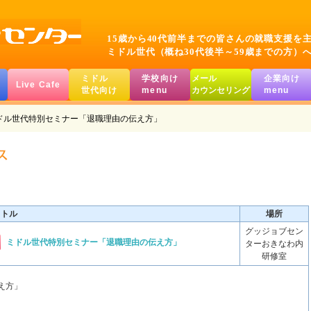
15歳から40代前半までの皆さんの就職支援を
ミドル世代（概ね30代後半～59歳までの方）
ミドル
学校向け
メール
企業向け
Live Cafe
世代向け
menu
カウンセリング
menu
ドル世代特別セミナー「退職理由の伝え方」
イトル
場所
グッジョブセン
ミドル世代特別セミナー「退職理由の伝え方」
ターおきなわ内
研修室
え方」