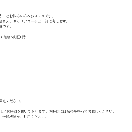
う…とお悩みの方へおススメです。
踏まえ、キャリアコーチと一緒に考えます。
成です。
ナ旭橋A街区6階
伝えください。
分ほどお時間を頂いております。お時間には余裕を持ってお越しください。
共交通機関をご利用ください。