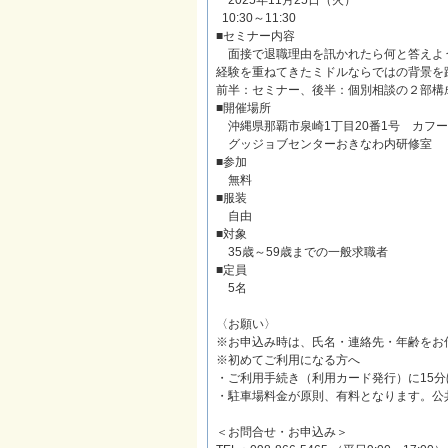
2025年11月25日（火）
10:30～11:30
■セミナー内容
面接で退職理由を訊かれたら何と答えよ
経験を重ねてきたミドルならではの背景を
前半：セミナー、後半：個別相談の２部構
■開催場所
沖縄県那覇市泉崎1丁目20番1号 カフー
グッジョブセンターおきなわ内研修室
■参加
無料
■服装
自由
■対象
35歳～59歳までの一般求職者
■定員
5名
〈お願い〉
※お申込み時は、氏名・連絡先・年齢をお
※初めてご利用になる方へ
・ご利用手続き（利用カード発行）に15
・駐車場料金が原則、有料となります。公
＜お問合せ・お申込み＞