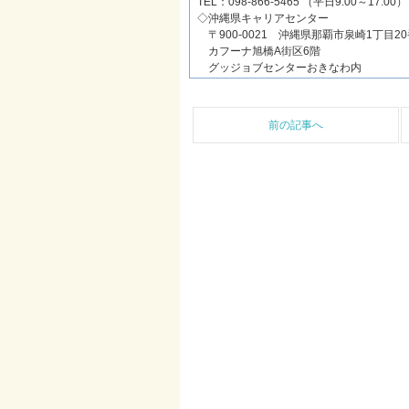
TEL：098-866-5465 （平日9:00～17:00）
◇沖縄県キャリアセンター
〒900-0021 沖縄県那覇市泉崎1丁目20
カフーナ旭橋A街区6階
グッジョブセンターおきなわ内
前の記事へ