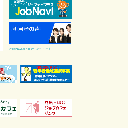
@okinawakencc からのツイート