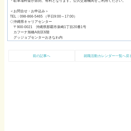
・駐車場料金が原則、有料となります。公共交通機関をご利用ください。
＜お問合せ・お申込み＞
TEL：098-866-5465 （平日9:00～17:00）
◇沖縄県キャリアセンター
〒900-0021 沖縄県那覇市泉崎1丁目20番1号
カフーナ旭橋A街区6階
グッジョブセンターおきなわ内
前の記事へ
就職活動カレンダー一覧へ戻