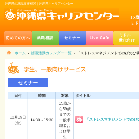
沖縄県の就職支援機関｜沖縄県キャリアセンター
15
ミド
ミドル
初めての方へ
就職相談
セミナー
Live Cafe
世代向け
ホーム
就職活動カレンダー一覧
「ストレスマネジメントでのびのび
セミナー
日付
時間
対象
タイトル
15歳か
ら59歳
までの
12月19日
「ストレスマネジメントでのび
14:30～15:30
一般求
（金）
職者お
よび学
生