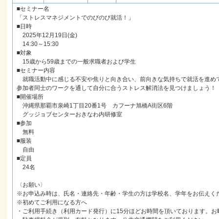
■セミナー名
「ストレスマネジメントでのびのび就活！」
■日時
2025年12月19日(金)
14:30～15:30
■対象
15歳から59歳までの一般求職者および学生
■セミナー内容
就職活動中に感じる不安や焦りと向き合い、前向きな気持ちで就活を進め
参加者同士のワークを通して自分に合うストレス解消法を見つけましょう！
■開催場所
沖縄県那覇市泉崎1丁目20番1号 カフーナ旭橋A街区6階
グッジョブセンターおきなわ内研修室
■参加
無料
■服装
自由
■定員
24名
〈お願い〉
※お申込み時は、氏名・連絡先・年齢・学生の方は学校名、学年をお伝えく
※初めてご利用になる方へ
・ご利用手続き（利用カード発行）に15分ほどお時間を頂いております。お