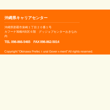
沖縄県キャリアセンター
沖縄県那覇市泉崎１丁目２０番１号
カフーナ旭橋A街区６階 グッジョブセンターおきなわ
内
TEL 098-866-5465 FAX 098-862-5014
Copyright “Okinawa Prefecｔural Goverｎment” All rights reserved.