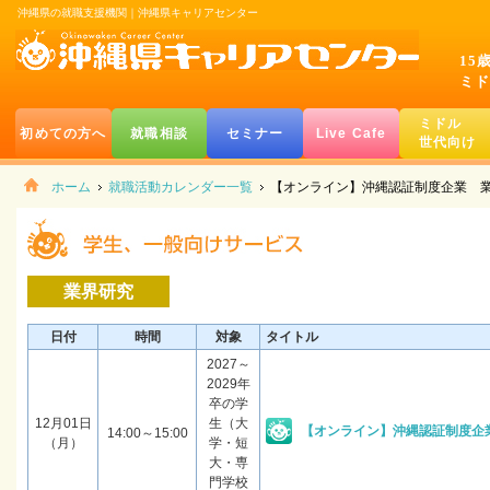
沖縄県の就職支援機関｜沖縄県キャリアセンター
15
ミド
ミドル
初めての方へ
就職相談
セミナー
Live Cafe
世代向け
ホーム
就職活動カレンダー一覧
【オンライン】沖縄認証制度企業 
業界研究
日付
時間
対象
タイトル
2027～
2029年
卒の学
12月01日
生（大
【オンライン】沖縄認証制度企
14:00～15:00
（月）
学・短
大・専
門学校