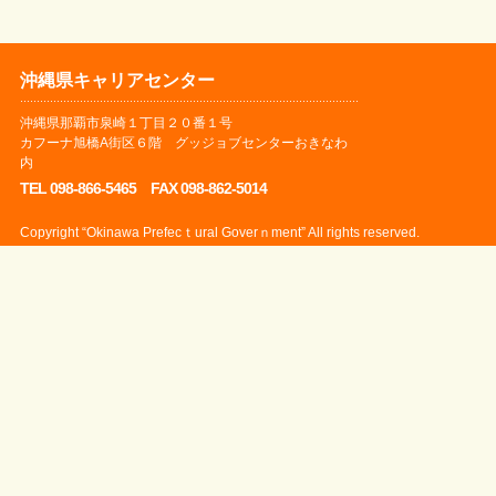
沖縄県キャリアセンター
沖縄県那覇市泉崎１丁目２０番１号
カフーナ旭橋A街区６階 グッジョブセンターおきなわ
内
TEL 098-866-5465 FAX 098-862-5014
Copyright “Okinawa Prefecｔural Goverｎment” All rights reserved.