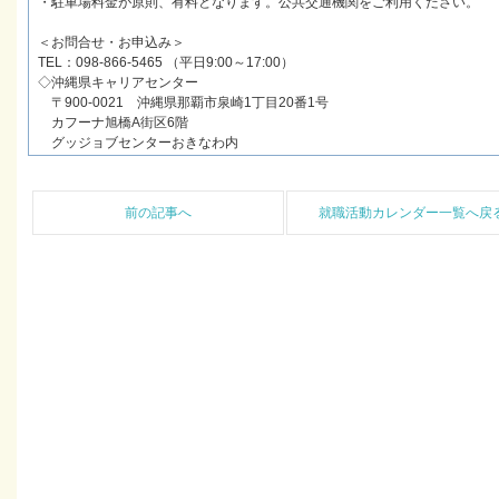
・駐車場料金が原則、有料となります。公共交通機関をご利用ください。
＜お問合せ・お申込み＞
TEL：098-866-5465 （平日9:00～17:00）
◇沖縄県キャリアセンター
〒900-0021 沖縄県那覇市泉崎1丁目20番1号
カフーナ旭橋A街区6階
グッジョブセンターおきなわ内
前の記事へ
就職活動カレンダー一覧へ戻