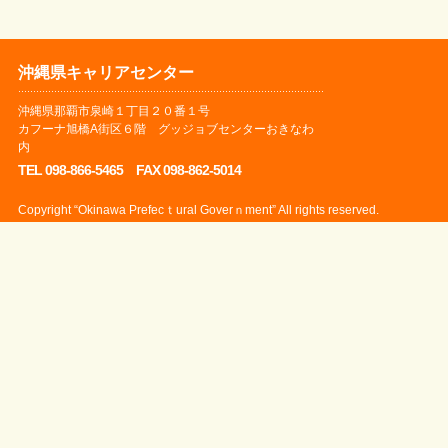
沖縄県キャリアセンター
沖縄県那覇市泉崎１丁目２０番１号
カフーナ旭橋A街区６階 グッジョブセンターおきなわ
内
TEL 098-866-5465 FAX 098-862-5014
Copyright “Okinawa Prefecｔural Goverｎment” All rights reserved.