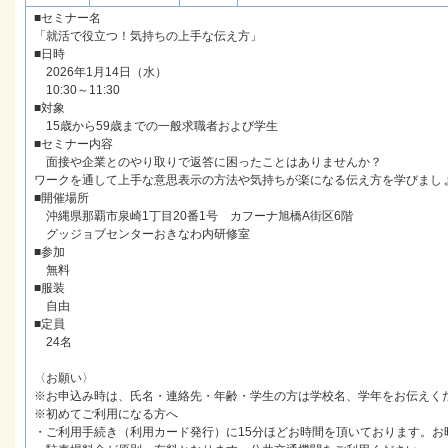
■セミナー名
「就活で役立つ！気持ちの上手な伝え方」
■日時
2026年1月14日（水）
10:30～11:30
■対象
15歳から59歳までの一般求職者および学生
■セミナー内容
面接や企業とのやり取りで返答に困ったことはありませんか？
ワークを通して上手な意思表示の方法や気持ちが楽になる伝え方を学びまし
■開催場所
沖縄県那覇市泉崎1丁目20番1号 カフーナ旭橋A街区6階
グッジョブセンターおきなわ内研修室
■参加
無料
■服装
自由
■定員
24名
〈お願い〉
※お申込み時は、氏名・連絡先・年齢・学生の方は学校名、学年をお伝えく
※初めてご利用になる方へ
・ご利用手続き（利用カード発行）に15分ほどお時間を頂いております。お