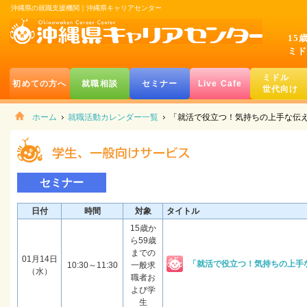
沖縄県の就職支援機関｜沖縄県キャリアセンター
15
ミド
ミドル
初めての方へ
就職相談
セミナー
Live Cafe
世代向け
ホーム
就職活動カレンダー一覧
「就活で役立つ！気持ちの上手な伝
セミナー
日付
時間
対象
タイトル
15歳か
ら59歳
までの
01月14日
「就活で役立つ！気持ちの上手
10:30～11:30
一般求
（水）
職者お
よび学
生