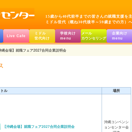
15歳から40代前半までの皆さんの就職支援を
ミドル世代（概ね30代後半～59歳までの方）
ミドル
学校向け
メール
企業向け
Live Cafe
世代向け
menu
カウンセリング
menu
沖縄会場】就職フェア2027合同企業説明会
イトル
場所
沖縄コンベンシ
【沖縄会場】就職フェア2027合同企業説明会
ョンセンター会