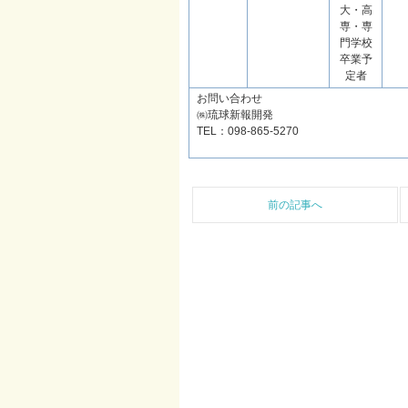
大・高
専・専
門学校
卒業予
定者
お問い合わせ
㈱琉球新報開発
TEL：098-865-5270
前の記事へ