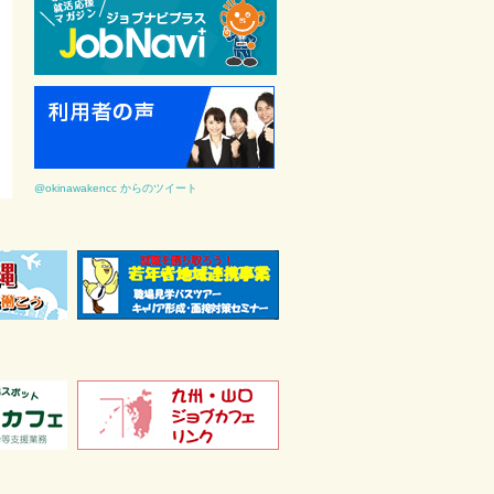
@okinawakencc からのツイート