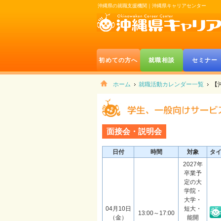
沖縄県の就職支援機関｜沖縄県キャリアセンター
初めての方へ
就職相談
セミナー
ホーム
就職活動カレンダー一覧
【
面接会・説明会
日付
時間
対象
タ
2027年
卒業予
定の大
学院・
大学・
04月10日
短大・
13:00～17:00
（金）
能開