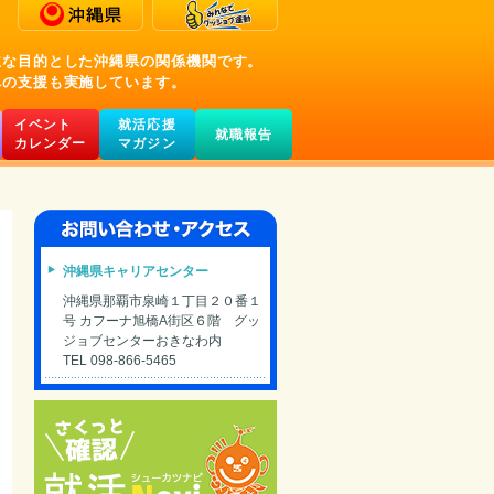
主な目的とした沖縄県の関係機関です。
への支援も実施しています。
イベント
就活応援
就職報告
カレンダー
マガジン
沖縄県キャリアセンター
沖縄県那覇市泉崎１丁目２０番１
号 カフーナ旭橋A街区６階 グッ
ジョブセンターおきなわ内
TEL 098-866-5465