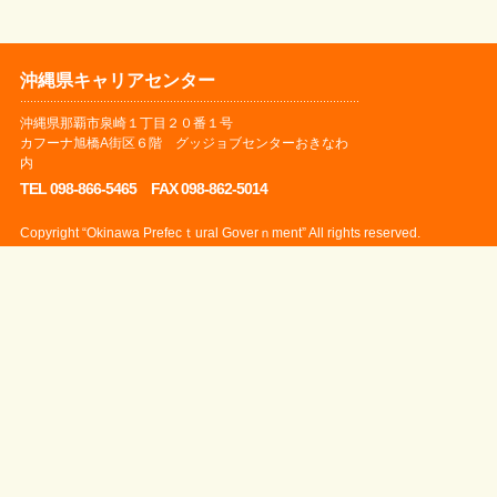
沖縄県キャリアセンター
沖縄県那覇市泉崎１丁目２０番１号
カフーナ旭橋A街区６階 グッジョブセンターおきなわ
内
TEL 098-866-5465 FAX 098-862-5014
Copyright “Okinawa Prefecｔural Goverｎment” All rights reserved.