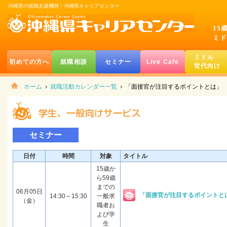
沖縄県の就職支援機関｜沖縄県キャリアセンター
15
ミド
ミドル
初めての方へ
就職相談
セミナー
Live Cafe
世代向け
ホーム
就職活動カレンダー一覧
「面接官が注目するポイントとは」
セミナー
日付
時間
対象
タイトル
15歳か
ら59歳
までの
06月05日
「面接官が注目するポイントと
14:30～15:30
一般求
（金）
職者お
よび学
生