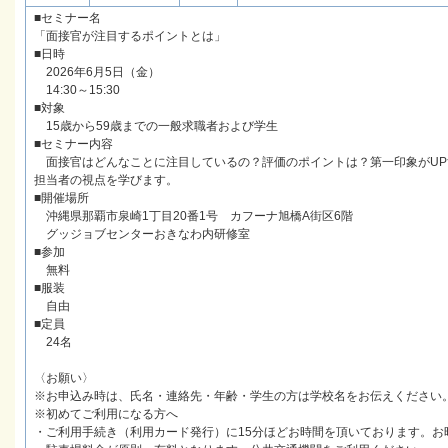
■セミナー名
「面接官が注目するポイントとは」
■日時
2026年6月5日（金）
14:30～15:30
■対象
15歳から59歳までの一般求職者および学生
■セミナー内容
面接官はどんなことに注目しているの？評価のポイントは？第一印象がUP
担当者の視点を学びます。
■開催場所
沖縄県那覇市泉崎1丁目20番1号 カフーナ旭橋A街区6階
グッジョブセンターおきなわ内研修室
■参加
無料
■服装
自由
■定員
24名
〈お願い〉
※お申込み時は、氏名・連絡先・年齢・学生の方は学校名をお伝えください
※初めてご利用になる方へ
・ご利用手続き（利用カード発行）に15分ほどお時間を頂いております。お