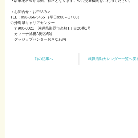
・駐車場料金が原則、有料となります。公共交通機関をご利用ください。
＜お問合せ・お申込み＞
TEL：098-866-5465 （平日9:00～17:00）
◇沖縄県キャリアセンター
〒900-0021 沖縄県那覇市泉崎1丁目20番1号
カフーナ旭橋A街区6階
グッジョブセンターおきなわ内
前の記事へ
就職活動カレンダー一覧へ戻