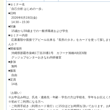
■セミナー名
「自己分析 はじめの一歩」
■日時
2026年6月19日(金)
14:30～15:30
■対象
15歳から59歳までの一般求職者および学生
■セミナー内容
応募書類や面接でアピール出来る『長所のタネ』をカードを使って探しま
んか？
■開催場所
沖縄県那覇市泉崎1丁目20番1号 カフーナ旭橋A街区6階
グッジョブセンターおきなわ内研修室
■参加
無料
■服装
自由
■定員
14名
〈お願い〉
※お申込み時は、氏名・連絡先・年齢・学生の方は学校名、学年をお伝えく
※初めてご利用になる方へ
・ご利用手続き（利用カード発行）に15分ほどお時間を頂いております。お