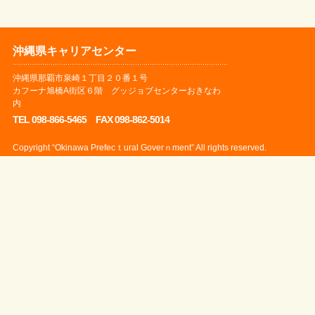
沖縄県キャリアセンター
沖縄県那覇市泉崎１丁目２０番１号
カフーナ旭橋A街区６階 グッジョブセンターおきなわ
内
TEL 098-866-5465 FAX 098-862-5014
Copyright “Okinawa Prefecｔural Goverｎment” All rights reserved.