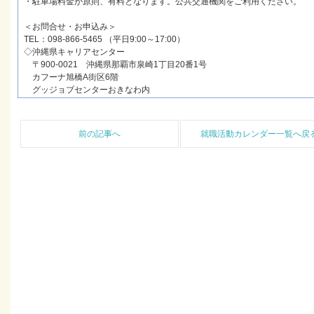
・駐車場料金が原則、有料となります。公共交通機関をご利用ください。
＜お問合せ・お申込み＞
TEL：098-866-5465 （平日9:00～17:00）
◇沖縄県キャリアセンター
〒900-0021 沖縄県那覇市泉崎1丁目20番1号
カフーナ旭橋A街区6階
グッジョブセンターおきなわ内
前の記事へ
就職活動カレンダー一覧へ戻