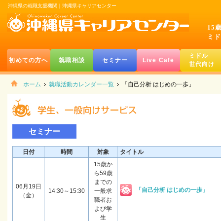
沖縄県の就職支援機関｜沖縄県キャリアセンター
15
ミド
ミドル
初めての方へ
就職相談
セミナー
Live Cafe
世代向け
ホーム
就職活動カレンダー一覧
「自己分析 はじめの一歩」
セミナー
日付
時間
対象
タイトル
15歳か
ら59歳
までの
06月19日
「自己分析 はじめの一歩」
14:30～15:30
一般求
（金）
職者お
よび学
生