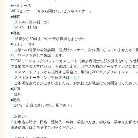
■セミナー名
WEBセミナー「今さら聞けないビジネスマナー」
■日時
2026年6月24日（水）
10:30～11:30
■対象
15歳から59歳までの一般求職者および学生
■セミナー内容
企業への電話や会社訪問、面接時のマナー、自分流になっていませんか？
ど、ワークを通して確認します。
ZOOMミーティング のフォーカスモード（参加者同士の顔が見えない）を
で参加者全員の常時顔出しを確認します。お申込み時のメールアドレスに参加
※スマートフォンから視聴する場合は、事前にZOOMアプリをインストー
スマホ版ミーティング視聴方法は
こちら
ご不明な点などがございましたら、お気軽にお電話にてお問合せください
■参加
無料
■定員
24名（定員に達し次第、受付終了）
〈お願い〉
※お申込み時は、氏名・連絡先・年齢・学生の方は、学校名・学年をお伝え
※通信環境はご自身でご用意ください。