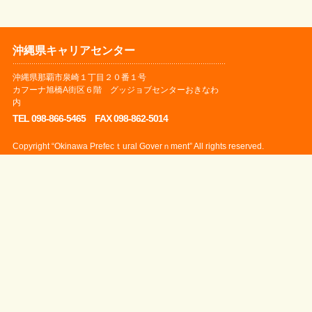
沖縄県キャリアセンター
沖縄県那覇市泉崎１丁目２０番１号
カフーナ旭橋A街区６階 グッジョブセンターおきなわ
内
TEL 098-866-5465 FAX 098-862-5014
Copyright “Okinawa Prefecｔural Goverｎment” All rights reserved.