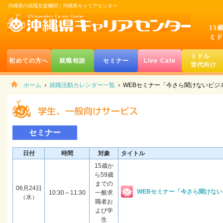
沖縄県の就職支援機関｜沖縄県キャリアセンター
15
ミド
ミドル
初めての方へ
就職相談
セミナー
Live Cafe
世代向け
ホーム
就職活動カレンダー一覧
WEBセミナー「今さら聞けないビジ
セミナー
日付
時間
対象
タイトル
15歳か
ら59歳
までの
06月24日
WEBセミナー「今さら聞けな
10:30～11:30
一般求
（水）
職者お
よび学
生