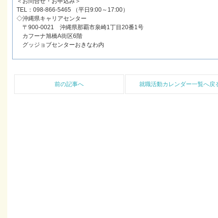
＜お問合せ・お申込み＞
TEL：098-866-5465 （平日9:00～17:00）
◇沖縄県キャリアセンター
〒900-0021 沖縄県那覇市泉崎1丁目20番1号
カフーナ旭橋A街区6階
グッジョブセンターおきなわ内
前の記事へ
就職活動カレンダー一覧へ戻