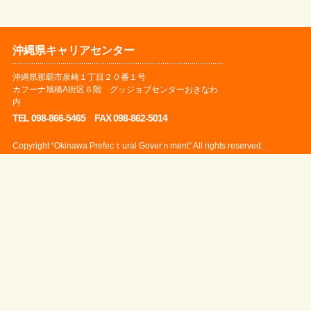
沖縄県キャリアセンター
沖縄県那覇市泉崎１丁目２０番１号
カフーナ旭橋A街区６階 グッジョブセンターおきなわ
内
TEL 098-866-5465 FAX 098-862-5014
Copyright “Okinawa Prefecｔural Goverｎment” All rights reserved.