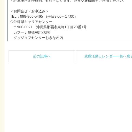
・駐車場料金が原則、有料となります。公共交通機関をご利用ください。
＜お問合せ・お申込み＞
TEL：098-866-5465 （平日9:00～17:00）
◇沖縄県キャリアセンター
〒900-0021 沖縄県那覇市泉崎1丁目20番1号
カフーナ旭橋A街区6階
グッジョブセンターおきなわ内
前の記事へ
就職活動カレンダー一覧へ戻