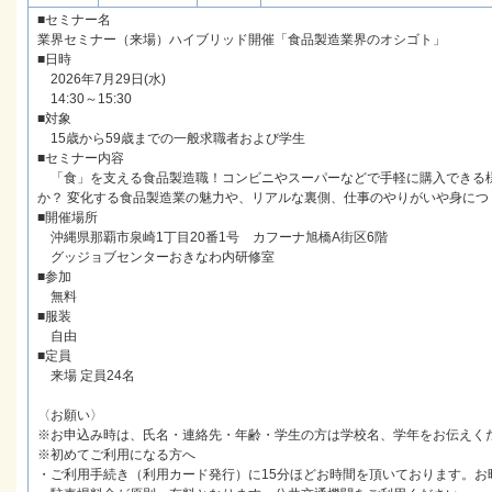
■セミナー名
業界セミナー（来場）ハイブリッド開催「食品製造業界のオシゴト」
■日時
2026年7月29日(水)
14:30～15:30
■対象
15歳から59歳までの一般求職者および学生
■セミナー内容
「食」を支える食品製造職！コンビニやスーパーなどで手軽に購入できる
か？ 変化する食品製造業の魅力や、リアルな裏側、仕事のやりがいや身につ
■開催場所
沖縄県那覇市泉崎1丁目20番1号 カフーナ旭橋A街区6階
グッジョブセンターおきなわ内研修室
■参加
無料
■服装
自由
■定員
来場 定員24名
〈お願い〉
※お申込み時は、氏名・連絡先・年齢・学生の方は学校名、学年をお伝えく
※初めてご利用になる方へ
・ご利用手続き（利用カード発行）に15分ほどお時間を頂いております。お