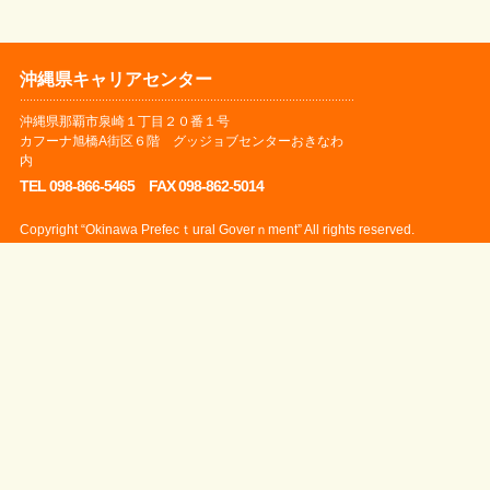
沖縄県キャリアセンター
沖縄県那覇市泉崎１丁目２０番１号
カフーナ旭橋A街区６階 グッジョブセンターおきなわ
内
TEL 098-866-5465 FAX 098-862-5014
Copyright “Okinawa Prefecｔural Goverｎment” All rights reserved.