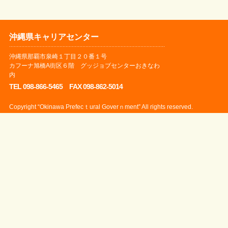
沖縄県キャリアセンター
沖縄県那覇市泉崎１丁目２０番１号
カフーナ旭橋A街区６階 グッジョブセンターおきなわ
内
TEL 098-866-5465 FAX 098-862-5014
Copyright “Okinawa Prefecｔural Goverｎment” All rights reserved.