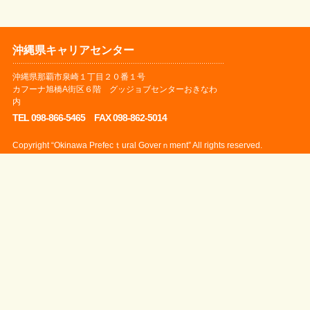
沖縄県キャリアセンター
沖縄県那覇市泉崎１丁目２０番１号
カフーナ旭橋A街区６階 グッジョブセンターおきなわ
内
TEL 098-866-5465 FAX 098-862-5014
Copyright “Okinawa Prefecｔural Goverｎment” All rights reserved.