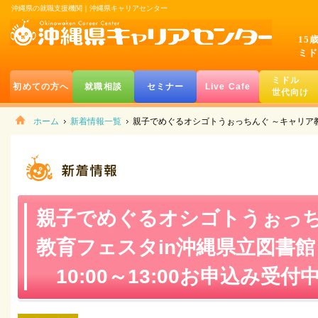
沖縄県の就職支援機関｜沖縄県キャリアセンター
15
ミド
ミドル
初めての方へ
就職相談
セミナー
Live Cafe
世代向け
ホーム
新着情報一覧
親子でめぐるオシゴトうぉっちんぐ ～キャリア教育
親子でめぐるオシゴトうぉっち
教育フェスタin沖縄県立図書館
10:00～13:00お申込み受付