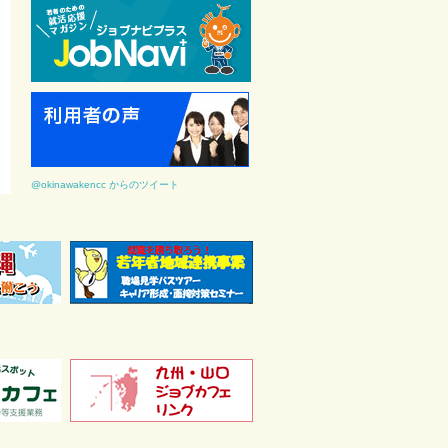
@okinawakencc からのツイート