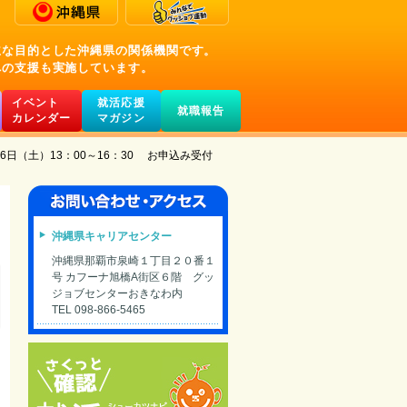
主な目的とした沖縄県の関係機関です。
への支援も実施しています。
イベント
就活応援
就職報告
カレンダー
マガジン
日（土）13：00～16：30 お申込み受付
沖縄県キャリアセンター
沖縄県那覇市泉崎１丁目２０番１
号 カフーナ旭橋A街区６階 グッ
ジョブセンターおきなわ内
TEL 098-866-5465