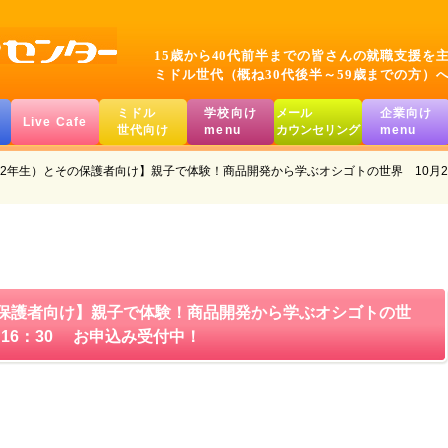
15歳から40代前半までの皆さんの就職支援を
ミドル世代（概ね30代後半～59歳までの方）
ミドル
学校向け
メール
企業向け
Live Cafe
世代向け
menu
カウンセリング
menu
2年生）とその保護者向け】親子で体験！商品開発から学ぶオシゴトの世界 10月26
の保護者向け】親子で体験！商品開発から学ぶオシゴトの世
～16：30 お申込み受付中！