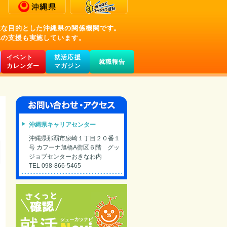
主な目的とした沖縄県の関係機関です。
への支援も実施しています。
イベント
就活応援
就職報告
カレンダー
マガジン
沖縄県キャリアセンター
沖縄県那覇市泉崎１丁目２０番１
号 カフーナ旭橋A街区６階 グッ
ジョブセンターおきなわ内
TEL 098-866-5465