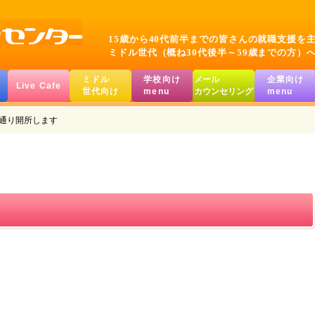
15歳から40代前半までの皆さんの就職支援を
ミドル世代（概ね30代後半～59歳までの方）
ミドル
学校向け
メール
企業向け
Live Cafe
世代向け
menu
カウンセリング
menu
常通り開所します