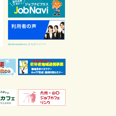
@okinawakencc からのツイート