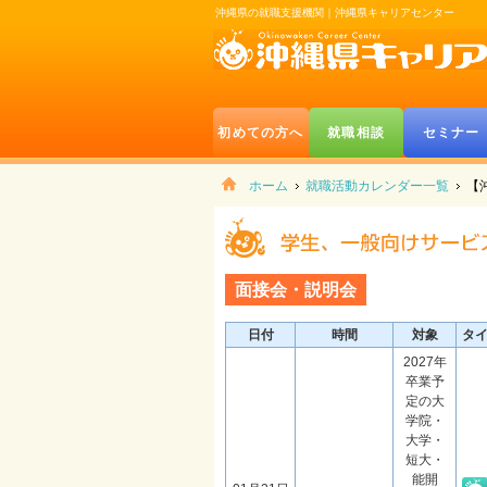
沖縄県の就職支援機関｜沖縄県キャリアセンター
初めての方へ
就職相談
セミナー
ホーム
就職活動カレンダー一覧
【
面接会・説明会
日付
時間
対象
タ
2027年
卒業予
定の大
学院・
大学・
短大・
能開