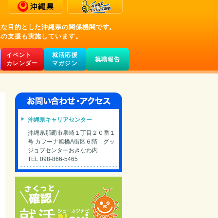
主な目的とした沖縄県の関係機関です。
への支援も実施しています。
イベント
就活応援
就職報告
カレンダー
マガジン
沖縄県キャリアセンター
沖縄県那覇市泉崎１丁目２０番１
号 カフーナ旭橋A街区６階 グッ
ジョブセンターおきなわ内
TEL 098-866-5465