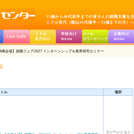
15歳から40代前半までの皆さんの就職支援を
ミドル世代（概ね30代後半～59歳までの方）
ミドル
学校向け
メール
企業向け
Live Cafe
世代向け
menu
カウンセリング
menu
沖縄会場】就職フェア2027 インターンシップ＆業界研究セミナー
イトル
場所
コンベンション