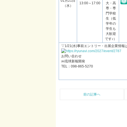
01月21日
13:00～17:00
大・高
（水）
専・専
門学校
生（低
学年の
学生も
大歓迎
です♪）
▽1/21(水)事前エントリー・出展企業情報
https://ryunavi.com/2027/
event/2787
お問い合わせ
㈱琉球新報開発
TEL：098-865-5270
前の記事へ