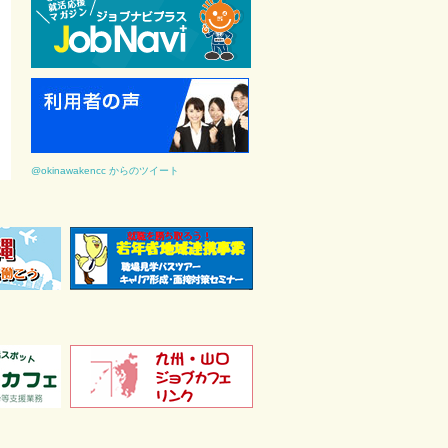
@okinawakencc からのツイート