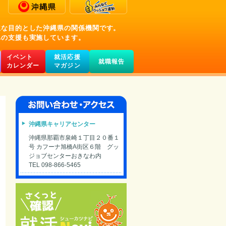
主な目的とした沖縄県の関係機関です。
への支援も実施しています。
イベント
就活応援
就職報告
カレンダー
マガジン
沖縄県キャリアセンター
沖縄県那覇市泉崎１丁目２０番１
号 カフーナ旭橋A街区６階 グッ
ジョブセンターおきなわ内
TEL 098-866-5465