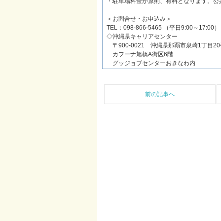
・駐車場料金が原則、有料となります。公
＜お問合せ・お申込み＞
TEL：098-866-5465 （平日9:00～17:00）
◇沖縄県キャリアセンター
〒900-0021 沖縄県那覇市泉崎1丁目20
カフーナ旭橋A街区6階
グッジョブセンターおきなわ内
前の記事へ