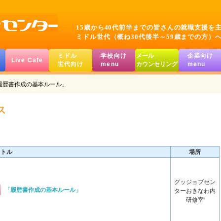
15歳から40代前半までの皆さんの就職支援を
ミドル世代（概ね30代後半～59歳までの方）
ミドル
学校向け
メール
企業向け
Live Cafe
世代向け
menu
カウンセリング
menu
履歴書作成の基本ルール」
イトル
場所
グッジョブセン
「履歴書作成の基本ルール」
ターおきなわ内
研修室