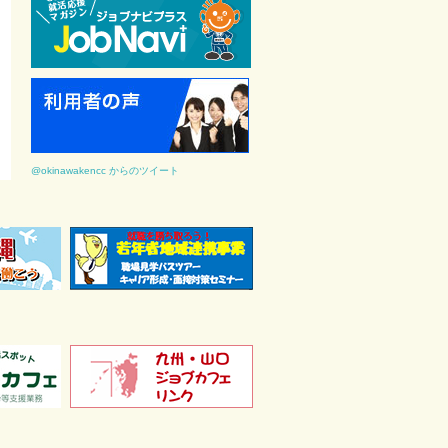
@okinawakencc からのツイート