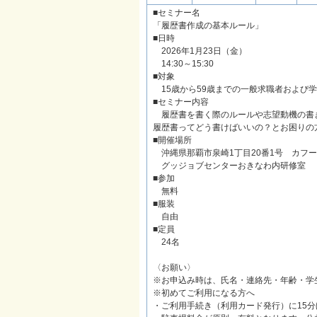
■セミナー名
「履歴書作成の基本ルール」
■日時
2026年1月23日（金）
14:30～15:30
■対象
15歳から59歳までの一般求職者および
■セミナー内容
履歴書を書く際のルールや志望動機の書
履歴書ってどう書けばいいの？とお困りの
■開催場所
沖縄県那覇市泉崎1丁目20番1号 カフー
グッジョブセンターおきなわ内研修室
■参加
無料
■服装
自由
■定員
24名
〈お願い〉
※お申込み時は、氏名・連絡先・年齢・学
※初めてご利用になる方へ
・ご利用手続き（利用カード発行）に15