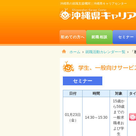
沖縄県の就職支援機関｜沖縄県キャリアセンター
初めての方へ
就職相談
セミナー
ホーム
就職活動カレンダー一覧
「
セミナー
日付
時間
対象
タ
15歳か
ら59歳
までの
01月23日
14:30～15:30
一般求
（金）
職者お
よび学
生