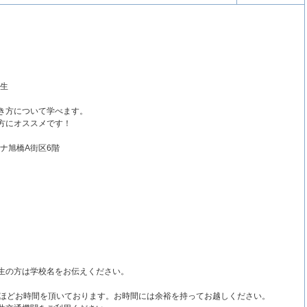
学生
き方について学べます。
方にオススメです！
ナ旭橋A街区6階
生の方は学校名をお伝えください。
分ほどお時間を頂いております。お時間には余裕を持ってお越しください。