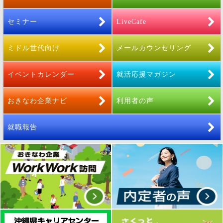
セミナー
LiveCafe
ミドル世代向け
メールカウンセリング
イベントカレンダー
就活応援マガジン
おきなわ企業ナビ
利用者の声
就職報告