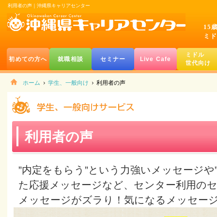
利用者の声｜沖縄県キャリアセンター
15
ミド
ミドル
初めての方へ
就職相談
セミナー
Live Cafe
世代向け
ホーム
学生、一般向け
利用者の声
利用者の声
”内定をもらう”という力強いメッセージや
た応援メッセージなど、センター利用の
メッセージがズラり！気になるメッセー