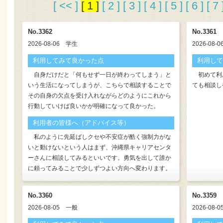
[ << ]
[ 1 ]
[ 2 ]
[ 3 ]
[ 4 ]
[ 5 ]
[ 6 ]
[ 7 
No.3362
No.3361
2026-08-06
学生
2026-08-0
利用してみて良かった点
利用して
自身だけだと「何もせず一日が終わってしまう」と
初めて利
いう生活になってしまうが、こちらで相談することで
ても相談し
その自身の欠点を受け入れながらどのようにこれから
行動していけば良いかが明確になって良かった。
利用者の皆様へ（アドバイス等）
私のように先延ばしクセや不安症が酷く強制力がな
いと動けないという人はまず、沖縄県キャリアセンタ
ーさんに相談してみるといいです。勇気を出して誰か
に頼ってみることで少しずつよい方向へ変わります。
No.3360
No.3359
2026-08-05
一般
2026-08-0