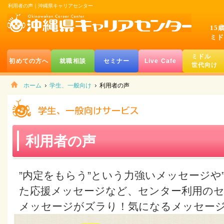
利用者の声｜沖縄県キャリアセンター
15
ミド
ミドル
初めての方へ
就職相談
セミナー
Live Cafe
世代向け
ホーム
学生、一般向け
利用者の声
利用者の声
”内定をもらう”という力強いメッセージや
た応援メッセージなど、センター利用の
メッセージがズラり！気になるメッセー