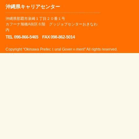
沖縄県キャリアセンター
沖縄県那覇市泉崎１丁目２０番１号
カフーナ旭橋A街区６階 グッジョブセンターおきなわ
内
TEL 098-866-5465 FAX 098-862-5014
Copyright “Okinawa Prefecｔural Goverｎment” All rights reserved.