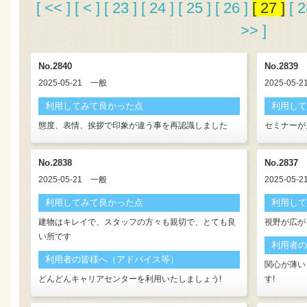
[ << ]
[ < ]
[ 23 ]
[ 24 ]
[ 25 ]
[ 26 ]
[ 27 ]
[ 2
>> ]
No.2840
No.2839
2025-05-21
一般
2025-05-2
利用してみて良かった点
利用して
態度、表情、挨拶で印象が違う事を再認識しました
セミナーが
No.2838
No.2837
2025-05-21
一般
2025-05-2
利用してみて良かった点
利用して
建物はキレイで、スタッフの方々も親切で、とても良
視野が広が
い所です
利用者の
利用者の皆様へ（アドバイス等）
関心が薄い
どんどんキャリアセンターを利用いたしましょう!
す!