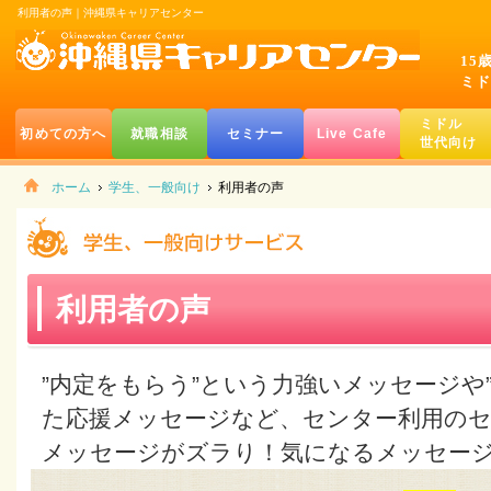
利用者の声｜沖縄県キャリアセンター
15
ミド
ミドル
初めての方へ
就職相談
セミナー
Live Cafe
世代向け
ホーム
学生、一般向け
利用者の声
利用者の声
”内定をもらう”という力強いメッセージや
た応援メッセージなど、センター利用の
メッセージがズラり！気になるメッセー