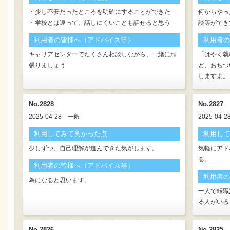
・少し不安だったところを明確にすることができた
何からやっ
・学校とは違って、話しにくいことも話せると思う
談等ができ
利用者の皆様へ（アドバイス等）
利用者の
キャリアセンターでたくさん相談しながら、一緒に頑
「はやく就
張りましょう
ど、おちつ
しますよ。
No.2828
No.2827
2025-04-28
一般
2025-04-2
利用してみて良かった点
利用して
少しずつ、自己理解が進んできた気がします。
気軽にアド
る。
利用者の皆様へ（アドバイス等）
利用者の
為になると思います。
一人で転職
る人がいる
No.2826
No.2825