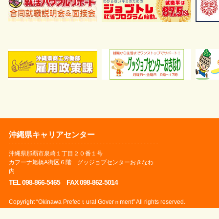
沖縄県キャリアセンター
沖縄県那覇市泉崎１丁目２０番１号
カフーナ旭橋A街区６階 グッジョブセンターおきなわ
内
TEL 098-866-5465 FAX 098-862-5014
Copyright “Okinawa Prefecｔural Goverｎment” All rights reserved.