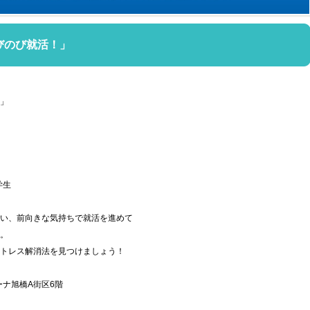
びのび就活！」
」
学生
い、前向きな気持ちで就活を進めて
。
トレス解消法を見つけましょう！
ナ旭橋A街区6階