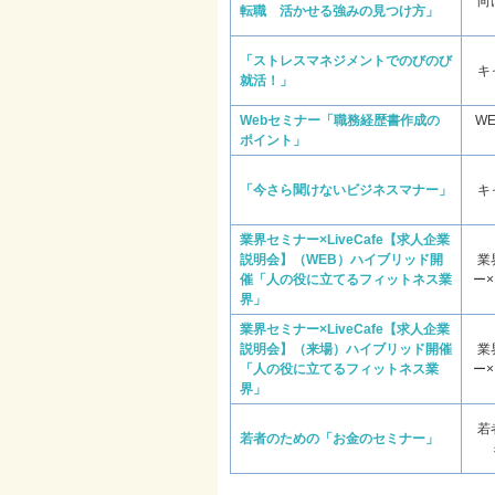
向
転職 活かせる強みの見つけ方」
「ストレスマネジメントでのびのび
キ
就活！」
Webセミナー「職務経歴書作成の
W
ポイント」
「今さら聞けないビジネスマナー」
キ
業界セミナー×LiveCafe【求人企業
説明会】（WEB）ハイブリッド開
業
催「人の役に立てるフィットネス業
ー×L
界」
業界セミナー×LiveCafe【求人企業
説明会】（来場）ハイブリッド開催
業
「人の役に立てるフィットネス業
ー×L
界」
若
若者のための「お金のセミナー」