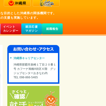
主な目的とした沖縄県の関係機関です。
への支援も実施しています。
イベント
就活応援
就職報告
カレンダー
マガジン
沖縄県キャリアセンター
沖縄県那覇市泉崎１丁目２０番１
号 カフーナ旭橋A街区６階 グッ
ジョブセンターおきなわ内
TEL 098-866-5465