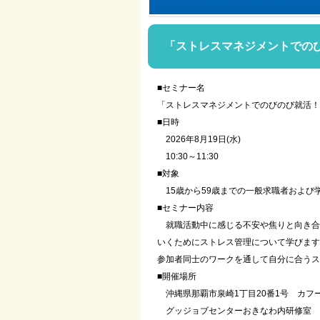
「ストレスマネジメントでの
■セミナー名
「ストレスマネジメントでのびのび就活！
■日時
2026年8月19日(水)
10:30～11:30
■対象
15歳から59歳までの一般求職者および
■セミナー内容
就職活動中に感じる不安や焦りと向き合
いくためにストレス管理について学びます
参加者同士のワークを通して自分に合うス
■開催場所
沖縄県那覇市泉崎1丁目20番1号 カフー
グッジョブセンターおきなわ内研修室