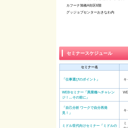
カフーナ旭橋A街区6階
グッジョブセンターおきなわ内
セミナースケジュール
セミナー名
「仕事選びのポイント」
キ
WEBセミナー「異業種へチャレン
W
ジ！…その前に」
「自己分析 ワークで自分再発
キ
見！」
ミ
ミドル世代向けセミナー「ミドルの