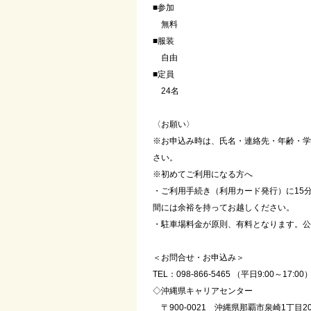
■参加
無料
■服装
自由
■定員
24名
〈お願い〉
※お申込み時は、氏名・連絡先・年齢・学
さい。
※初めてご利用になる方へ
・ご利用手続き（利用カード発行）に15
間には余裕を持ってお越しください。
・駐車場料金が原則、有料となります。公
＜お問合せ・お申込み＞
TEL：098-866-5465 （平日9:00～17:00
◇沖縄県キャリアセンター
〒900-0021 沖縄県那覇市泉崎1丁目2