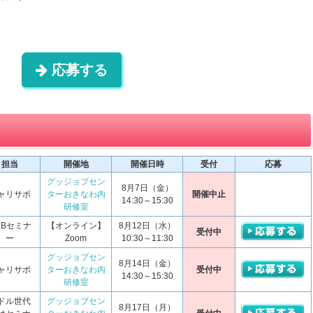
応募する
担当
開催地
開催日時
受付
応募
グッジョブセン
8月7日（金）
ャリサポ
ターおきなわ内
開催中止
14:30～15:30
研修室
EBセミナ
【オンライン】
8月12日（水）
受付中
ー
Zoom
10:30～11:30
グッジョブセン
8月14日（金）
ャリサポ
ターおきなわ内
受付中
14:30～15:30
研修室
ドル世代
グッジョブセン
8月17日（月）