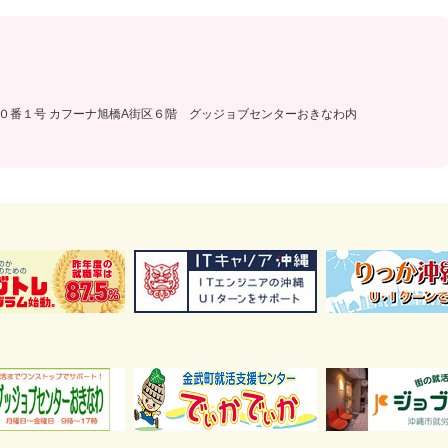
目２０番１号 カフーナ旭橋A街区６階 グッジョブセンターおきなわ内