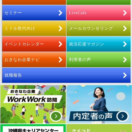
セミナー
LiveCafe
ミドル世代向け
メールカウンセリング
イベントカレンダー
就活応援マガジン
おきなわ企業ナビ
利用者の声
就職報告