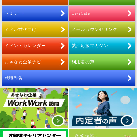
セミナー
LiveCafe
ミドル世代向け
メールカウンセリング
イベントカレンダー
就活応援マガジン
おきなわ企業ナビ
利用者の声
就職報告