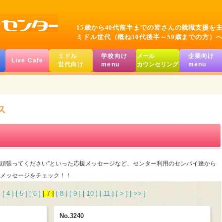
15歳から40代前半までの皆さんの就職支援を
ミドル世代（概ね30代後半～59歳までの方）
ミドル
学校向け
メール
企業向け
Live Cafe
世代向け
menu
カウンセリング
menu
や”頑張ってください”といった応援メッセージなど、センター利用のセンパイ達から
メッセージをチェック！！
]
[ 4 ]
[ 5 ]
[ 6 ]
[ 7 ]
[ 8 ]
[ 9 ]
[ 10 ]
[ 11 ]
[ > ]
[ >> ]
No.3240