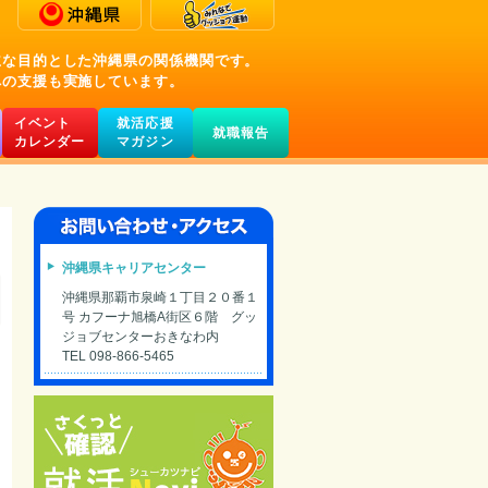
主な目的とした沖縄県の関係機関です。
への支援も実施しています。
イベント
就活応援
就職報告
カレンダー
マガジン
沖縄県キャリアセンター
沖縄県那覇市泉崎１丁目２０番１
号 カフーナ旭橋A街区６階 グッ
ジョブセンターおきなわ内
TEL 098-866-5465