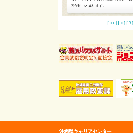
方が良いと思います。
[ << ]
[ < ]
[ 3 
沖縄県キャリアセンター