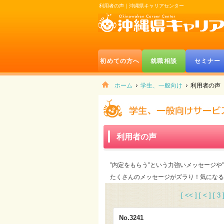
利用者の声｜沖縄県キャリアセンター
初めての方へ
就職相談
セミナー
ホーム
学生、一般向け
利用者の声
利用者の声
”内定をもらう”という力強いメッセージ
たくさんのメッセージがズラり！気になる
[ << ]
[ < ]
[ 3 
No.3241