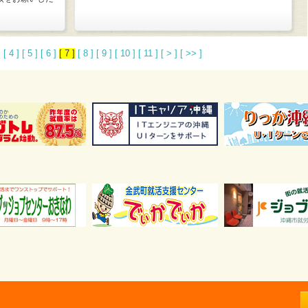
]
[ 4 ]
[ 5 ]
[ 6 ]
[ 7 ]
[ 8 ]
[ 9 ]
[ 10 ]
[ 11 ]
[ > ]
[ >> ]