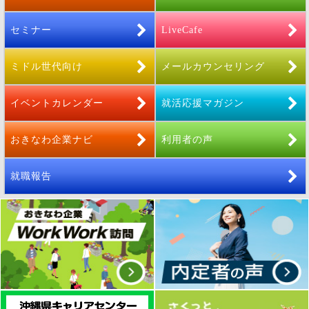
セミナー
LiveCafe
ミドル世代向け
メールカウンセリング
イベントカレンダー
就活応援マガジン
おきなわ企業ナビ
利用者の声
就職報告