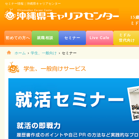
セミナー情報｜沖縄県キャリアセンター
15
ミド
ミドル
初めての方へ
就職相談
セミナー
Live Cafe
世代向け
ホーム
学生、一般向け
セミナー