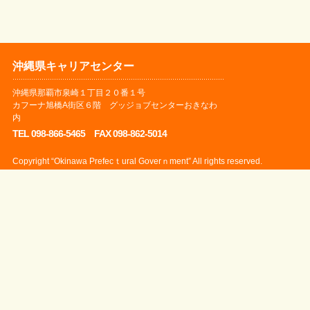
沖縄県キャリアセンター
沖縄県那覇市泉崎１丁目２０番１号
カフーナ旭橋A街区６階 グッジョブセンターおきなわ
内
TEL 098-866-5465 FAX 098-862-5014
Copyright “Okinawa Prefecｔural Goverｎment” All rights reserved.