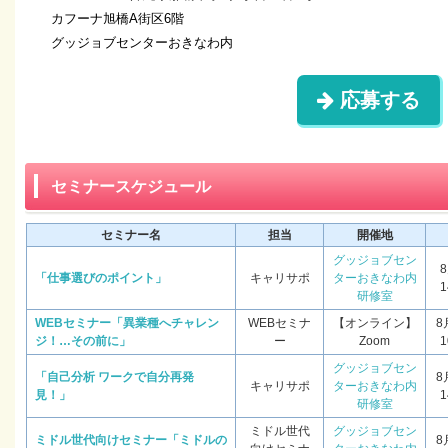
カフーナ旭橋A街区6階
グッジョブセンターおきなわ内
応募する
セミナースケジュール
セミナー名
担当
開催地
グッジョブセン
「仕事選びのポイント」
キャリサポ
ターおきなわ内
1
研修室
WEBセミナー「異業種へチャレン
WEBセミナ
【オンライン】
8
ジ！…その前に」
ー
Zoom
1
グッジョブセン
「自己分析 ワークで自分再発
8
キャリサポ
ターおきなわ内
見！」
1
研修室
ミドル世代
グッジョブセン
ミドル世代向けセミナー「ミドルの
8