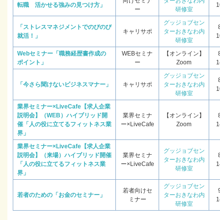
向けセミナ
ターおきなわ内
転職 活かせる強みの見つけ方」
1
ー
研修室
グッジョブセン
「ストレスマネジメントでのびのび
キャリサポ
ターおきなわ内
就活！」
1
研修室
Webセミナー「職務経歴書作成の
WEBセミナ
【オンライン】
ポイント」
ー
Zoom
1
グッジョブセン
「今さら聞けないビジネスマナー」
キャリサポ
ターおきなわ内
1
研修室
業界セミナー×LiveCafe【求人企業
説明会】（WEB）ハイブリッド開
業界セミナ
【オンライン】
催「人の役に立てるフィットネス業
ー×LiveCafe
Zoom
1
界」
業界セミナー×LiveCafe【求人企業
グッジョブセン
説明会】（来場）ハイブリッド開催
業界セミナ
ターおきなわ内
「人の役に立てるフィットネス業
ー×LiveCafe
1
研修室
界」
グッジョブセン
若者向けセ
若者のための「お金のセミナー」
ターおきなわ内
ミナー
1
研修室