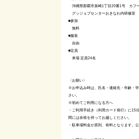
沖縄県那覇市泉崎1丁目20番1号 カフー
グッジョブセンターおきなわ内研修室
■参加
無料
■服装
自由
■定員
来場 定員24名
〈お願い〉
※お申込み時は、氏名・連絡先・年齢・学
さい。
※初めてご利用になる方へ
・ご利用手続き（利用カード発行）に15
間には余裕を持ってお越しください。
・駐車場料金が原則、有料となります。公