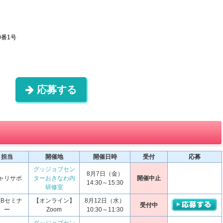
）
0番1号
応募する
担当
開催地
開催日時
受付
応募
グッジョブセン
8月7日（金）
ャリサポ
ターおきなわ内
開催中止
14:30～15:30
研修室
EBセミナ
【オンライン】
8月12日（水）
受付中
ー
Zoom
10:30～11:30