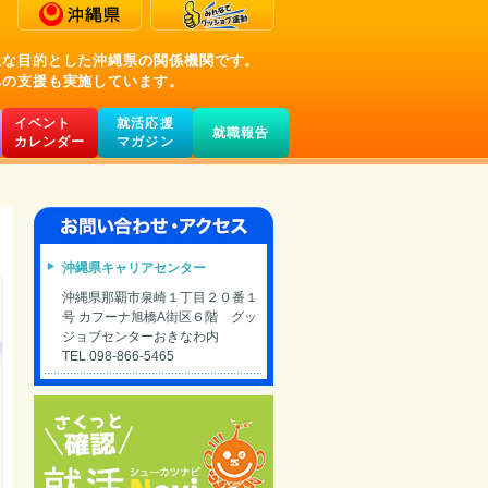
主な目的とした沖縄県の関係機関です。
への支援も実施しています。
イベント
就活応援
就職報告
カレンダー
マガジン
沖縄県キャリアセンター
沖縄県那覇市泉崎１丁目２０番１
号 カフーナ旭橋A街区６階 グッ
ジョブセンターおきなわ内
TEL 098-866-5465