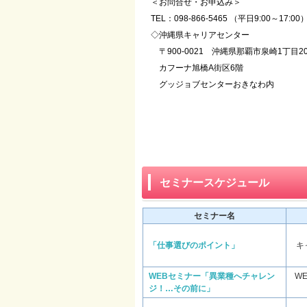
＜お問合せ・お申込み＞
TEL：098-866-5465 （平日9:00～17:00
◇沖縄県キャリアセンター
〒900-0021 沖縄県那覇市泉崎1丁目2
カフーナ旭橋A街区6階
グッジョブセンターおきなわ内
セミナースケジュール
セミナー名
「仕事選びのポイント」
キ
WEBセミナー「異業種へチャレン
W
ジ！…その前に」