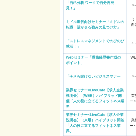
「自己分析 ワークで自分再発
キ
見！」
ミ
ミドル世代向けセミナー「ミドルの
向
転職 活かせる強みの見つけ方」
「ストレスマネジメントでのびのび
キ
就活！」
Webセミナー「職務経歴書作成の
W
ポイント」
「今さら聞けないビジネスマナー」
キ
業界セミナー×LiveCafe【求人企業
説明会】（WEB）ハイブリッド開
業
催「人の役に立てるフィットネス業
ー×L
界」
業界セミナー×LiveCafe【求人企業
説明会】（来場）ハイブリッド開催
業
「人の役に立てるフィットネス業
ー×L
界」