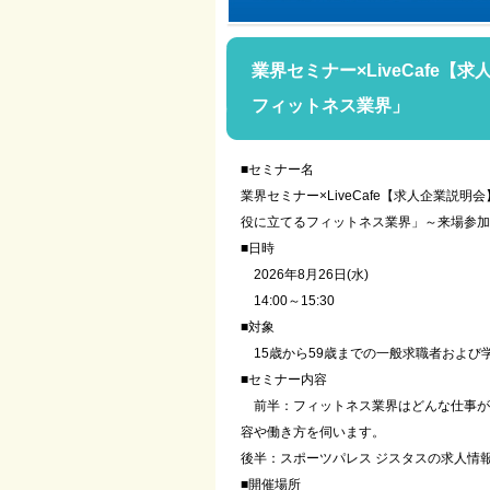
業界セミナー×LiveCafe
フィットネス業界」
■セミナー名
業界セミナー×LiveCafe【求人企業説
役に立てるフィットネス業界」～来場参加
■日時
2026年8月26日(水)
14:00～15:30
■対象
15歳から59歳までの一般求職者および
■セミナー内容
前半：フィットネス業界はどんな仕事が
容や働き方を伺います。
後半：スポーツパレス ジスタスの求人情
■開催場所