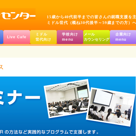
15歳から40代前半までの皆さんの就職支援を
ミドル世代（概ね30代後半～59歳までの方）
ミドル
学校向け
メール
企業向け
Live Cafe
世代向け
menu
カウンセリング
menu