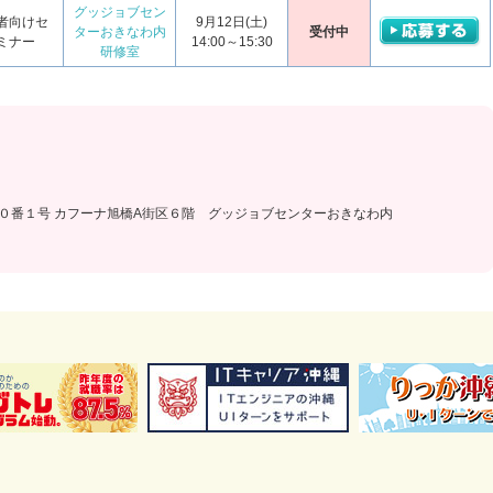
グッジョブセン
者向けセ
9月12日(土)
ターおきなわ内
受付中
ミナー
14:00～15:30
研修室
目２０番１号 カフーナ旭橋A街区６階 グッジョブセンターおきなわ内