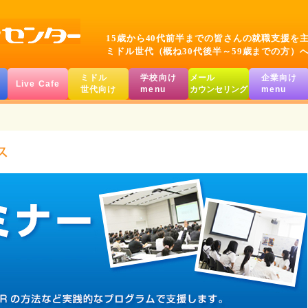
15歳から40代前半までの皆さんの就職支援を
ミドル世代（概ね30代後半～59歳までの方）
ミドル
学校向け
メール
企業向け
Live Cafe
世代向け
menu
カウンセリング
menu