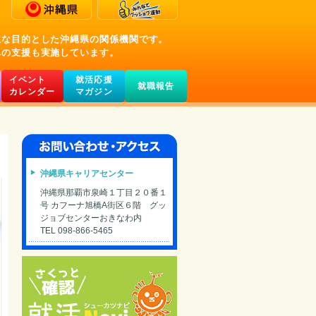
主な目的とした沖縄県の関係機関です。
への支援も実施しています。
イベント
就活応援
就職報告
カレンダー
マガジン
沖縄県キャリアセンター
沖縄県那覇市泉崎１丁目２０番１
号 カフーナ旭橋A街区６階 グッ
ジョブセンターおきなわ内
TEL 098-866-5465