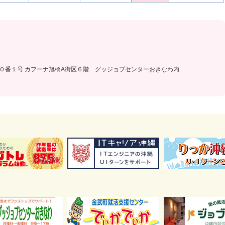
目２０番１号 カフーナ旭橋A街区６階 グッジョブセンターおきなわ内