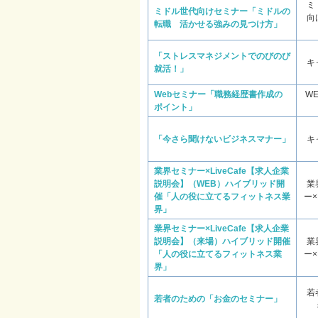
ミ
ミドル世代向けセミナー「ミドルの
向
転職 活かせる強みの見つけ方」
「ストレスマネジメントでのびのび
キ
就活！」
Webセミナー「職務経歴書作成の
W
ポイント」
「今さら聞けないビジネスマナー」
キ
業界セミナー×LiveCafe【求人企業
説明会】（WEB）ハイブリッド開
業
催「人の役に立てるフィットネス業
ー×L
界」
業界セミナー×LiveCafe【求人企業
説明会】（来場）ハイブリッド開催
業
「人の役に立てるフィットネス業
ー×L
界」
若
若者のための「お金のセミナー」