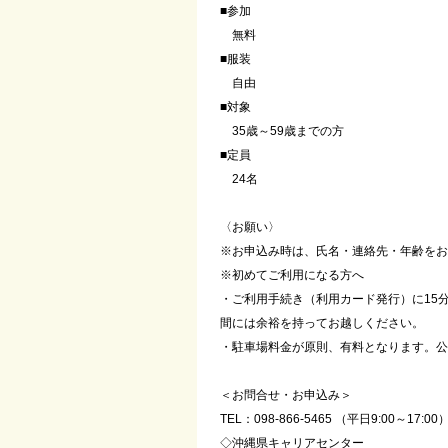
■参加
無料
■服装
自由
■対象
35歳～59歳までの方
■定員
24名
〈お願い〉
※お申込み時は、氏名・連絡先・年齢をお
※初めてご利用になる方へ
・ご利用手続き（利用カード発行）に15
間には余裕を持ってお越しください。
・駐車場料金が原則、有料となります。公
＜お問合せ・お申込み＞
TEL：098-866-5465 （平日9:00～17:00
◇沖縄県キャリアセンター