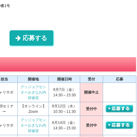
0番1号
応募する
担当
開催地
開催日時
受付
応募
グッジョブセン
8月7日（金）
ャリサポ
ターおきなわ内
開催中止
14:30～15:30
研修室
EBセミナ
【オンライン】
8月12日（水）
受付中
ー
Zoom
10:30～11:30
グッジョブセン
8月14日（金）
ャリサポ
ターおきなわ内
受付中
14:30～15:30
研修室